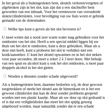
In het geval als u buitengesloten bent, sleutels verloren/vergeten of
afgebroken zijn in het slot, kan zijn dat u een slachtoffer bent
geworden van een inbraak. Voor het vernieuwen van verouderde
sloten/cilindersloten, voor beveiliging van uw huis worst er gebruik
gemaakt van de slotenmaker.
Welke tips kunt u geven als het slot bevroren is?
U moet weten dat u nooit zeer warm water mag gebruiken voor het
ontdooien van het slot. Heeft u een special middel liggen bij uw
thuis om het slot te ontdooien, kunt u deze gebruiken. Maar als u
deze niet heeft, kunt u proberen het slot te verhitten met een
kruik/aansteker. U kunt het sleutel opwarmen en in het slot steken
voor paar seconden, dit moet u zeker 2 á 3 keer doen. Met behulp
van een spuit en alcohol kunt u ook het slot ontdooien, u moet paar
druppels alcohol in het slot gieten.
Worden u diensten zonder schade uitgevoerd?
Als u buitengesloten bent, daarmee bedoelen wij, de deur gewoon
toegetrokken of steekt het sleutel aan de binnenkant en is het een
gewoon cilinderslot dan kan de deur zonder probleem geopend
worden met een plastic kaartje. Maar als uw deur op slot gedraaid is
of is dat een veiligheidsslot dan moet het slot spijtig genoeg
uitgeboord worden, maar natuurlijk zonder dat er een schade