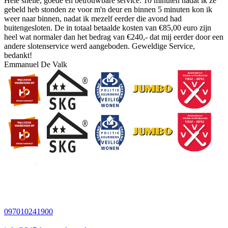
Hele snelle, goede en betrouwbare service. 10 minuten nadat ik ze
gebeld heb stonden ze voor m'n deur en binnen 5 minuten kon ik
weer naar binnen, nadat ik mezelf eerder die avond had
buitengesloten. De in totaal betaalde kosten van €85,00 euro zijn
heel wat normaler dan het bedrag van €240,- dat mij eerder door een
andere slotenservice werd aangeboden. Geweldige Service,
bedankt!
Emmanuel De Valk
097010241900