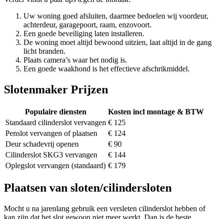
Uw woning goed afsluiten, daarmee bedoelen wij voordeur,
achterdeur, garagepoort, raam, enzovoort.
Een goede beveiliging laten installeren.
De woning moet altijd bewoond uitzien, laat altijd in de gang
licht branden.
Plaats camera’s waar het nodig is.
Een goede waakhond is het effectieve afschrikmiddel.
Slotenmaker Prijzen
Populaire diensten
Kosten incl montage & BTW
Standaard cilinderslot vervangen
€ 125
Penslot vervangen of plaatsen
€ 124
Deur schadevrij openen
€ 90
Cilinderslot SKG3 vervangen
€ 144
Oplegslot vervangen (standaard)
€ 179
Plaatsen van sloten/cilindersloten
Mocht u na jarenlang gebruik een versleten cilinderslot hebben of
kan zijn dat het slot gewoon niet meer werkt. Dan is de beste