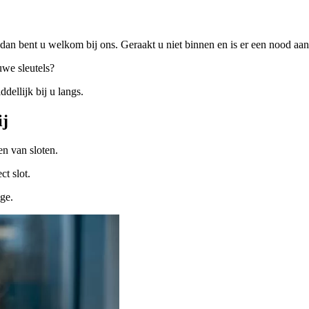
dan bent u welkom bij ons. Geraakt u niet binnen en is er een nood a
uwe sleutels?
ellijk bij u langs.
ij
n van sloten.
ct slot.
ige.