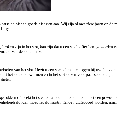
plaatse en bieden goede diensten aan. Wij zijn al meerdere jaren op de m
 langs.
afgebroken zijn in het slot, kan zijn dat u een slachtoffer bent geworde
gemaakt van de slotenmaker.
oien van het slot. Heeft u een special middel liggen bij uw thuis om h
U kunt het sleutel opwarmen en in het slot steken voor paar seconden, di
 gieten.
getrokken of steekt het sleutel aan de binnenkant en is het een gewoo
n veiligheidsslot dan moet het slot spijtig genoeg uitgeboord worden, ma