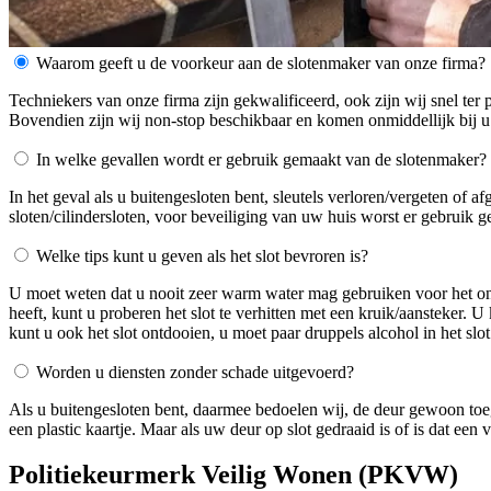
Waarom geeft u de voorkeur aan de slotenmaker van onze firma?
Techniekers van onze firma zijn gekwalificeerd, ook zijn wij snel ter 
Bovendien zijn wij non-stop beschikbaar en komen onmiddellijk bij u
In welke gevallen wordt er gebruik gemaakt van de slotenmaker?
In het geval als u buitengesloten bent, sleutels verloren/vergeten of 
sloten/cilindersloten, voor beveiliging van uw huis worst er gebruik 
Welke tips kunt u geven als het slot bevroren is?
U moet weten dat u nooit zeer warm water mag gebruiken voor het ontdo
heeft, kunt u proberen het slot te verhitten met een kruik/aansteker. 
kunt u ook het slot ontdooien, u moet paar druppels alcohol in het slot
Worden u diensten zonder schade uitgevoerd?
Als u buitengesloten bent, daarmee bedoelen wij, de deur gewoon toe
een plastic kaartje. Maar als uw deur op slot gedraaid is of is dat ee
Politiekeurmerk Veilig Wonen (PKVW)