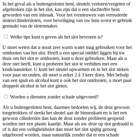
In het geval als u buitengesloten bent, sleutels verloren/vergeten of
afgebroken zijn in het slot, kan zijn dat u een slachtoffer bent
geworden van een inbraak. Voor het vernieuwen van verouderde
sloten/cilindersloten, voor beveiliging van uw huis worst er gebruik
gemaakt van de slotenmaker.
Welke tips kunt u geven als het slot bevroren is?
U moet weten dat u nooit zeer warm water mag gebruiken voor het
ontdooien van het slot. Heeft u een special middel liggen bij uw
thuis om het slot te ontdooien, kunt u deze gebruiken. Maar als u
deze niet heeft, kunt u proberen het slot te verhitten met een
kruik/aansteker. U kunt het sleutel opwarmen en in het slot steken
voor paar seconden, dit moet u zeker 2 á 3 keer doen. Met behulp
van een spuit en alcohol kunt u ook het slot ontdooien, u moet paar
druppels alcohol in het slot gieten.
Worden u diensten zonder schade uitgevoerd?
Als u buitengesloten bent, daarmee bedoelen wij, de deur gewoon
toegetrokken of steekt het sleutel aan de binnenkant en is het een
gewoon cilinderslot dan kan de deur zonder probleem geopend
worden met een plastic kaartje. Maar als uw deur op slot gedraaid is
of is dat een veiligheidsslot dan moet het slot spijtig genoeg
uitgeboord worden, maar natuurlijk zonder dat er een schade