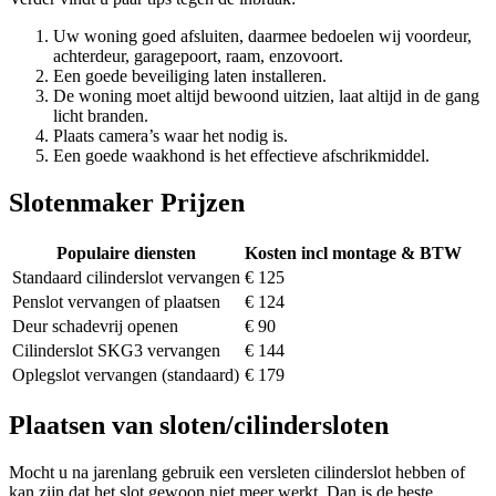
Uw woning goed afsluiten, daarmee bedoelen wij voordeur,
achterdeur, garagepoort, raam, enzovoort.
Een goede beveiliging laten installeren.
De woning moet altijd bewoond uitzien, laat altijd in de gang
licht branden.
Plaats camera’s waar het nodig is.
Een goede waakhond is het effectieve afschrikmiddel.
Slotenmaker Prijzen
Populaire diensten
Kosten incl montage & BTW
Standaard cilinderslot vervangen
€ 125
Penslot vervangen of plaatsen
€ 124
Deur schadevrij openen
€ 90
Cilinderslot SKG3 vervangen
€ 144
Oplegslot vervangen (standaard)
€ 179
Plaatsen van sloten/cilindersloten
Mocht u na jarenlang gebruik een versleten cilinderslot hebben of
kan zijn dat het slot gewoon niet meer werkt. Dan is de beste