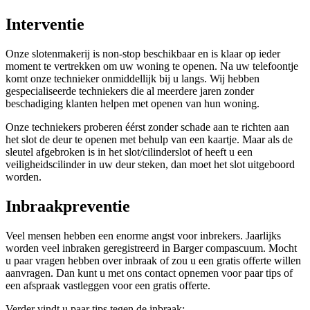
Interventie
Onze slotenmakerij is non-stop beschikbaar en is klaar op ieder
moment te vertrekken om uw woning te openen. Na uw telefoontje
komt onze technieker onmiddellijk bij u langs. Wij hebben
gespecialiseerde techniekers die al meerdere jaren zonder
beschadiging klanten helpen met openen van hun woning.
Onze techniekers proberen éérst zonder schade aan te richten aan
het slot de deur te openen met behulp van een kaartje. Maar als de
sleutel afgebroken is in het slot/cilinderslot of heeft u een
veiligheidscilinder in uw deur steken, dan moet het slot uitgeboord
worden.
Inbraakpreventie
Veel mensen hebben een enorme angst voor inbrekers. Jaarlijks
worden veel inbraken geregistreerd in Barger compascuum. Mocht
u paar vragen hebben over inbraak of zou u een gratis offerte willen
aanvragen. Dan kunt u met ons contact opnemen voor paar tips of
een afspraak vastleggen voor een gratis offerte.
Verder vindt u paar tips tegen de inbraak: