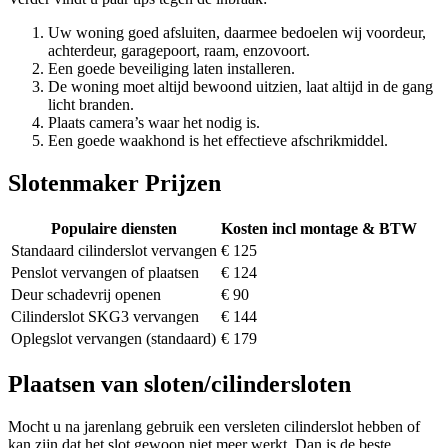
Uw woning goed afsluiten, daarmee bedoelen wij voordeur,
achterdeur, garagepoort, raam, enzovoort.
Een goede beveiliging laten installeren.
De woning moet altijd bewoond uitzien, laat altijd in de gang
licht branden.
Plaats camera’s waar het nodig is.
Een goede waakhond is het effectieve afschrikmiddel.
Slotenmaker Prijzen
Populaire diensten
Kosten incl montage & BTW
Standaard cilinderslot vervangen
€ 125
Penslot vervangen of plaatsen
€ 124
Deur schadevrij openen
€ 90
Cilinderslot SKG3 vervangen
€ 144
Oplegslot vervangen (standaard)
€ 179
Plaatsen van sloten/cilindersloten
Mocht u na jarenlang gebruik een versleten cilinderslot hebben of
kan zijn dat het slot gewoon niet meer werkt. Dan is de beste