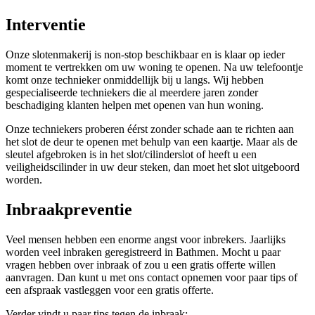
Interventie
Onze slotenmakerij is non-stop beschikbaar en is klaar op ieder
moment te vertrekken om uw woning te openen. Na uw telefoontje
komt onze technieker onmiddellijk bij u langs. Wij hebben
gespecialiseerde techniekers die al meerdere jaren zonder
beschadiging klanten helpen met openen van hun woning.
Onze techniekers proberen éérst zonder schade aan te richten aan
het slot de deur te openen met behulp van een kaartje. Maar als de
sleutel afgebroken is in het slot/cilinderslot of heeft u een
veiligheidscilinder in uw deur steken, dan moet het slot uitgeboord
worden.
Inbraakpreventie
Veel mensen hebben een enorme angst voor inbrekers. Jaarlijks
worden veel inbraken geregistreerd in Bathmen. Mocht u paar
vragen hebben over inbraak of zou u een gratis offerte willen
aanvragen. Dan kunt u met ons contact opnemen voor paar tips of
een afspraak vastleggen voor een gratis offerte.
Verder vindt u paar tips tegen de inbraak: