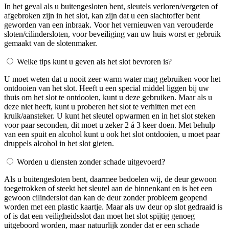
In het geval als u buitengesloten bent, sleutels verloren/vergeten of
afgebroken zijn in het slot, kan zijn dat u een slachtoffer bent
geworden van een inbraak. Voor het vernieuwen van verouderde
sloten/cilindersloten, voor beveiliging van uw huis worst er gebruik
gemaakt van de slotenmaker.
Welke tips kunt u geven als het slot bevroren is?
U moet weten dat u nooit zeer warm water mag gebruiken voor het
ontdooien van het slot. Heeft u een special middel liggen bij uw
thuis om het slot te ontdooien, kunt u deze gebruiken. Maar als u
deze niet heeft, kunt u proberen het slot te verhitten met een
kruik/aansteker. U kunt het sleutel opwarmen en in het slot steken
voor paar seconden, dit moet u zeker 2 á 3 keer doen. Met behulp
van een spuit en alcohol kunt u ook het slot ontdooien, u moet paar
druppels alcohol in het slot gieten.
Worden u diensten zonder schade uitgevoerd?
Als u buitengesloten bent, daarmee bedoelen wij, de deur gewoon
toegetrokken of steekt het sleutel aan de binnenkant en is het een
gewoon cilinderslot dan kan de deur zonder probleem geopend
worden met een plastic kaartje. Maar als uw deur op slot gedraaid is
of is dat een veiligheidsslot dan moet het slot spijtig genoeg
uitgeboord worden, maar natuurlijk zonder dat er een schade