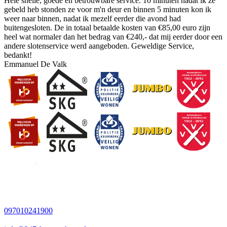
Hele snelle, goede en betrouwbare service. 10 minuten nadat ik ze
gebeld heb stonden ze voor m'n deur en binnen 5 minuten kon ik
weer naar binnen, nadat ik mezelf eerder die avond had
buitengesloten. De in totaal betaalde kosten van €85,00 euro zijn
heel wat normaler dan het bedrag van €240,- dat mij eerder door een
andere slotenservice werd aangeboden. Geweldige Service,
bedankt!
Emmanuel De Valk
097010241900