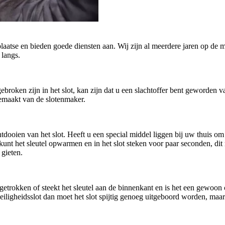
plaatse en bieden goede diensten aan. Wij zijn al meerdere jaren op de m
 langs.
afgebroken zijn in het slot, kan zijn dat u een slachtoffer bent geworde
gemaakt van de slotenmaker.
oien van het slot. Heeft u een special middel liggen bij uw thuis om h
U kunt het sleutel opwarmen en in het slot steken voor paar seconden, di
 gieten.
getrokken of steekt het sleutel aan de binnenkant en is het een gewoo
n veiligheidsslot dan moet het slot spijtig genoeg uitgeboord worden, ma