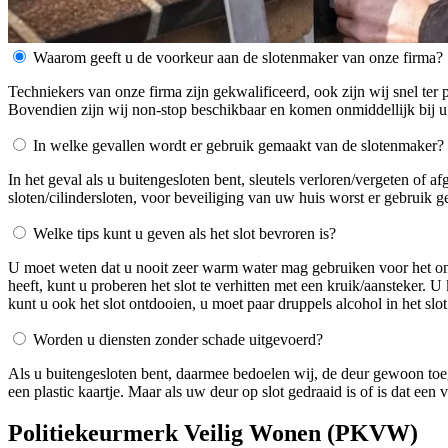
Waarom geeft u de voorkeur aan de slotenmaker van onze firma?
Techniekers van onze firma zijn gekwalificeerd, ook zijn wij snel ter 
Bovendien zijn wij non-stop beschikbaar en komen onmiddellijk bij u
In welke gevallen wordt er gebruik gemaakt van de slotenmaker?
In het geval als u buitengesloten bent, sleutels verloren/vergeten of 
sloten/cilindersloten, voor beveiliging van uw huis worst er gebruik 
Welke tips kunt u geven als het slot bevroren is?
U moet weten dat u nooit zeer warm water mag gebruiken voor het ontdo
heeft, kunt u proberen het slot te verhitten met een kruik/aansteker. 
kunt u ook het slot ontdooien, u moet paar druppels alcohol in het slot
Worden u diensten zonder schade uitgevoerd?
Als u buitengesloten bent, daarmee bedoelen wij, de deur gewoon toe
een plastic kaartje. Maar als uw deur op slot gedraaid is of is dat ee
Politiekeurmerk Veilig Wonen (PKVW)