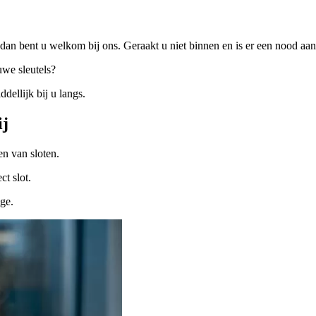
dan bent u welkom bij ons. Geraakt u niet binnen en is er een nood a
uwe sleutels?
ellijk bij u langs.
ij
n van sloten.
ct slot.
ige.