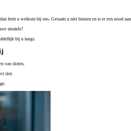
dan bent u welkom bij ons. Geraakt u niet binnen en is er een nood a
uwe sleutels?
ellijk bij u langs.
ij
n van sloten.
ct slot.
ige.