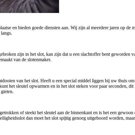
plaatse en bieden goede diensten aan. Wij zijn al meerdere jaren op de m
 langs.
afgebroken zijn in het slot, kan zijn dat u een slachtoffer bent geworde
gemaakt van de slotenmaker.
oien van het slot. Heeft u een special middel liggen bij uw thuis om h
U kunt het sleutel opwarmen en in het slot steken voor paar seconden, di
 gieten.
getrokken of steekt het sleutel aan de binnenkant en is het een gewoo
n veiligheidsslot dan moet het slot spijtig genoeg uitgeboord worden, ma