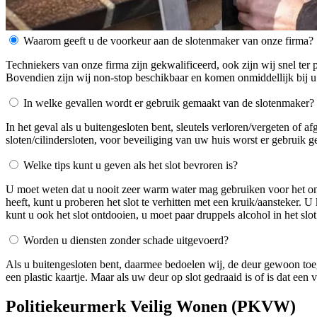
Waarom geeft u de voorkeur aan de slotenmaker van onze firma?
Techniekers van onze firma zijn gekwalificeerd, ook zijn wij snel ter 
Bovendien zijn wij non-stop beschikbaar en komen onmiddellijk bij u
In welke gevallen wordt er gebruik gemaakt van de slotenmaker?
In het geval als u buitengesloten bent, sleutels verloren/vergeten of 
sloten/cilindersloten, voor beveiliging van uw huis worst er gebruik 
Welke tips kunt u geven als het slot bevroren is?
U moet weten dat u nooit zeer warm water mag gebruiken voor het ontdo
heeft, kunt u proberen het slot te verhitten met een kruik/aansteker. 
kunt u ook het slot ontdooien, u moet paar druppels alcohol in het slot
Worden u diensten zonder schade uitgevoerd?
Als u buitengesloten bent, daarmee bedoelen wij, de deur gewoon toe
een plastic kaartje. Maar als uw deur op slot gedraaid is of is dat ee
Politiekeurmerk Veilig Wonen (PKVW)