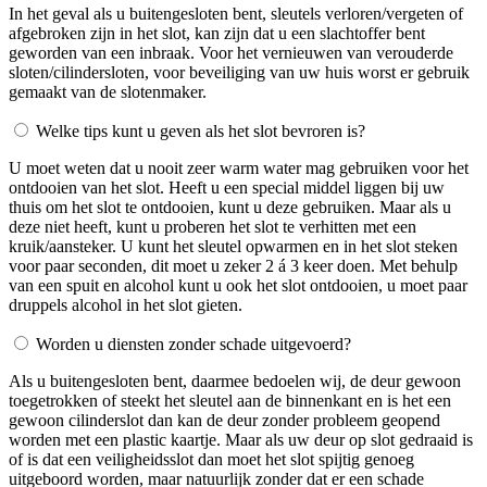
In het geval als u buitengesloten bent, sleutels verloren/vergeten of
afgebroken zijn in het slot, kan zijn dat u een slachtoffer bent
geworden van een inbraak. Voor het vernieuwen van verouderde
sloten/cilindersloten, voor beveiliging van uw huis worst er gebruik
gemaakt van de slotenmaker.
Welke tips kunt u geven als het slot bevroren is?
U moet weten dat u nooit zeer warm water mag gebruiken voor het
ontdooien van het slot. Heeft u een special middel liggen bij uw
thuis om het slot te ontdooien, kunt u deze gebruiken. Maar als u
deze niet heeft, kunt u proberen het slot te verhitten met een
kruik/aansteker. U kunt het sleutel opwarmen en in het slot steken
voor paar seconden, dit moet u zeker 2 á 3 keer doen. Met behulp
van een spuit en alcohol kunt u ook het slot ontdooien, u moet paar
druppels alcohol in het slot gieten.
Worden u diensten zonder schade uitgevoerd?
Als u buitengesloten bent, daarmee bedoelen wij, de deur gewoon
toegetrokken of steekt het sleutel aan de binnenkant en is het een
gewoon cilinderslot dan kan de deur zonder probleem geopend
worden met een plastic kaartje. Maar als uw deur op slot gedraaid is
of is dat een veiligheidsslot dan moet het slot spijtig genoeg
uitgeboord worden, maar natuurlijk zonder dat er een schade