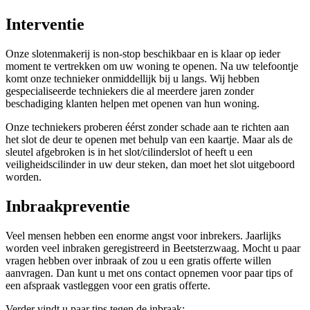
Interventie
Onze slotenmakerij is non-stop beschikbaar en is klaar op ieder
moment te vertrekken om uw woning te openen. Na uw telefoontje
komt onze technieker onmiddellijk bij u langs. Wij hebben
gespecialiseerde techniekers die al meerdere jaren zonder
beschadiging klanten helpen met openen van hun woning.
Onze techniekers proberen éérst zonder schade aan te richten aan
het slot de deur te openen met behulp van een kaartje. Maar als de
sleutel afgebroken is in het slot/cilinderslot of heeft u een
veiligheidscilinder in uw deur steken, dan moet het slot uitgeboord
worden.
Inbraakpreventie
Veel mensen hebben een enorme angst voor inbrekers. Jaarlijks
worden veel inbraken geregistreerd in Beetsterzwaag. Mocht u paar
vragen hebben over inbraak of zou u een gratis offerte willen
aanvragen. Dan kunt u met ons contact opnemen voor paar tips of
een afspraak vastleggen voor een gratis offerte.
Verder vindt u paar tips tegen de inbraak: