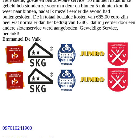
Hele snelle, goede en betrouwbare service. 10 minuten nadat ik ze
gebeld heb stonden ze voor m'n deur en binnen 5 minuten kon ik
weer naar binnen, nadat ik mezelf eerder die avond had
buitengesloten. De in totaal betaalde kosten van €85,00 euro zijn
heel wat normaler dan het bedrag van €240,- dat mij eerder door een
andere slotenservice werd aangeboden. Geweldige Service,
bedankt!
Emmanuel De Valk
097010241900