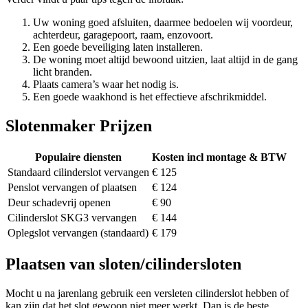
Uw woning goed afsluiten, daarmee bedoelen wij voordeur,
achterdeur, garagepoort, raam, enzovoort.
Een goede beveiliging laten installeren.
De woning moet altijd bewoond uitzien, laat altijd in de gang
licht branden.
Plaats camera’s waar het nodig is.
Een goede waakhond is het effectieve afschrikmiddel.
Slotenmaker Prijzen
Populaire diensten
Kosten incl montage & BTW
Standaard cilinderslot vervangen
€ 125
Penslot vervangen of plaatsen
€ 124
Deur schadevrij openen
€ 90
Cilinderslot SKG3 vervangen
€ 144
Oplegslot vervangen (standaard)
€ 179
Plaatsen van sloten/cilindersloten
Mocht u na jarenlang gebruik een versleten cilinderslot hebben of
kan zijn dat het slot gewoon niet meer werkt. Dan is de beste