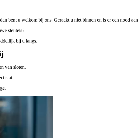
dan bent u welkom bij ons. Geraakt u niet binnen en is er een nood a
uwe sleutels?
ellijk bij u langs.
ij
n van sloten.
ct slot.
ige.