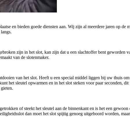
plaatse en bieden goede diensten aan. Wij zijn al meerdere jaren op de m
 langs.
afgebroken zijn in het slot, kan zijn dat u een slachtoffer bent geworde
gemaakt van de slotenmaker.
oien van het slot. Heeft u een special middel liggen bij uw thuis om h
U kunt het sleutel opwarmen en in het slot steken voor paar seconden, di
 gieten.
getrokken of steekt het sleutel aan de binnenkant en is het een gewoo
n veiligheidsslot dan moet het slot spijtig genoeg uitgeboord worden, ma