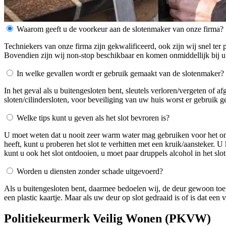
Waarom geeft u de voorkeur aan de slotenmaker van onze firma?
Techniekers van onze firma zijn gekwalificeerd, ook zijn wij snel ter 
Bovendien zijn wij non-stop beschikbaar en komen onmiddellijk bij u
In welke gevallen wordt er gebruik gemaakt van de slotenmaker?
In het geval als u buitengesloten bent, sleutels verloren/vergeten of 
sloten/cilindersloten, voor beveiliging van uw huis worst er gebruik 
Welke tips kunt u geven als het slot bevroren is?
U moet weten dat u nooit zeer warm water mag gebruiken voor het ontdo
heeft, kunt u proberen het slot te verhitten met een kruik/aansteker. 
kunt u ook het slot ontdooien, u moet paar druppels alcohol in het slot
Worden u diensten zonder schade uitgevoerd?
Als u buitengesloten bent, daarmee bedoelen wij, de deur gewoon toe
een plastic kaartje. Maar als uw deur op slot gedraaid is of is dat ee
Politiekeurmerk Veilig Wonen (PKVW)