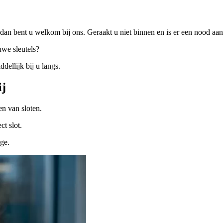
dan bent u welkom bij ons. Geraakt u niet binnen en is er een nood a
uwe sleutels?
ellijk bij u langs.
ij
n van sloten.
ct slot.
ige.