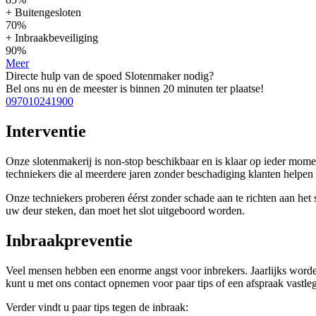
+ Buitengesloten
70%
+ Inbraakbeveiliging
90%
Meer
Directe hulp van de spoed Slotenmaker nodig?
Bel ons nu en de meester is binnen 20 minuten ter plaatse!
097010241900
Interventie
Onze slotenmakerij is non-stop beschikbaar en is klaar op ieder mom
techniekers die al meerdere jaren zonder beschadiging klanten help
Onze techniekers proberen éérst zonder schade aan te richten aan het sl
uw deur steken, dan moet het slot uitgeboord worden.
Inbraakpreventie
Veel mensen hebben een enorme angst voor inbrekers. Jaarlijks worden
kunt u met ons contact opnemen voor paar tips of een afspraak vastleg
Verder vindt u paar tips tegen de inbraak: