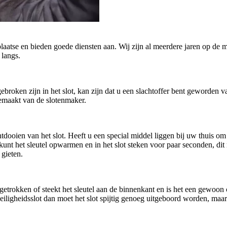
plaatse en bieden goede diensten aan. Wij zijn al meerdere jaren op de m
 langs.
afgebroken zijn in het slot, kan zijn dat u een slachtoffer bent geworde
gemaakt van de slotenmaker.
oien van het slot. Heeft u een special middel liggen bij uw thuis om h
U kunt het sleutel opwarmen en in het slot steken voor paar seconden, di
 gieten.
getrokken of steekt het sleutel aan de binnenkant en is het een gewoo
n veiligheidsslot dan moet het slot spijtig genoeg uitgeboord worden, ma