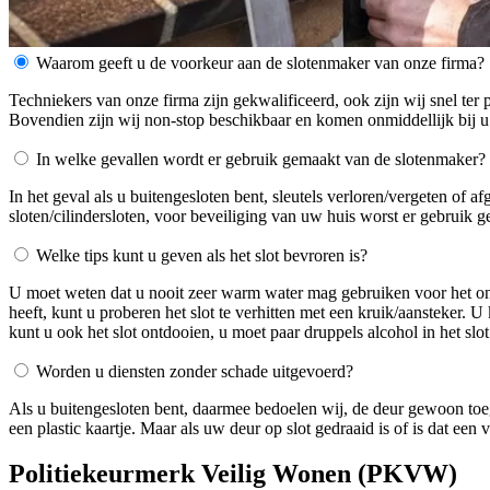
Waarom geeft u de voorkeur aan de slotenmaker van onze firma?
Techniekers van onze firma zijn gekwalificeerd, ook zijn wij snel ter 
Bovendien zijn wij non-stop beschikbaar en komen onmiddellijk bij u
In welke gevallen wordt er gebruik gemaakt van de slotenmaker?
In het geval als u buitengesloten bent, sleutels verloren/vergeten of 
sloten/cilindersloten, voor beveiliging van uw huis worst er gebruik 
Welke tips kunt u geven als het slot bevroren is?
U moet weten dat u nooit zeer warm water mag gebruiken voor het ontdo
heeft, kunt u proberen het slot te verhitten met een kruik/aansteker. 
kunt u ook het slot ontdooien, u moet paar druppels alcohol in het slot
Worden u diensten zonder schade uitgevoerd?
Als u buitengesloten bent, daarmee bedoelen wij, de deur gewoon toe
een plastic kaartje. Maar als uw deur op slot gedraaid is of is dat ee
Politiekeurmerk Veilig Wonen (PKVW)