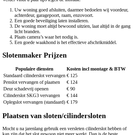
Uw woning goed afsluiten, daarmee bedoelen wij voordeur,
achterdeur, garagepoort, raam, enzovoort.
Een goede beveiliging laten installeren.
De woning moet altijd bewoond uitzien, laat altijd in de gang
licht branden.
Plaats camera’s waar het nodig is.
Een goede waakhond is het effectieve afschrikmiddel.
Slotenmaker Prijzen
Populaire diensten
Kosten incl montage & BTW
Standaard cilinderslot vervangen
€ 125
Penslot vervangen of plaatsen
€ 124
Deur schadevrij openen
€ 90
Cilinderslot SKG3 vervangen
€ 144
Oplegslot vervangen (standaard)
€ 179
Plaatsen van sloten/cilindersloten
Mocht u na jarenlang gebruik een versleten cilinderslot hebben of
kan zijn dat het slot gewoon niet meer werkt. Dan is de beste