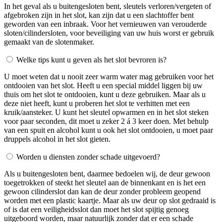
In het geval als u buitengesloten bent, sleutels verloren/vergeten of
afgebroken zijn in het slot, kan zijn dat u een slachtoffer bent
geworden van een inbraak. Voor het vernieuwen van verouderde
sloten/cilindersloten, voor beveiliging van uw huis worst er gebruik
gemaakt van de slotenmaker.
Welke tips kunt u geven als het slot bevroren is?
U moet weten dat u nooit zeer warm water mag gebruiken voor het
ontdooien van het slot. Heeft u een special middel liggen bij uw
thuis om het slot te ontdooien, kunt u deze gebruiken. Maar als u
deze niet heeft, kunt u proberen het slot te verhitten met een
kruik/aansteker. U kunt het sleutel opwarmen en in het slot steken
voor paar seconden, dit moet u zeker 2 á 3 keer doen. Met behulp
van een spuit en alcohol kunt u ook het slot ontdooien, u moet paar
druppels alcohol in het slot gieten.
Worden u diensten zonder schade uitgevoerd?
Als u buitengesloten bent, daarmee bedoelen wij, de deur gewoon
toegetrokken of steekt het sleutel aan de binnenkant en is het een
gewoon cilinderslot dan kan de deur zonder probleem geopend
worden met een plastic kaartje. Maar als uw deur op slot gedraaid is
of is dat een veiligheidsslot dan moet het slot spijtig genoeg
uitgeboord worden, maar natuurlijk zonder dat er een schade