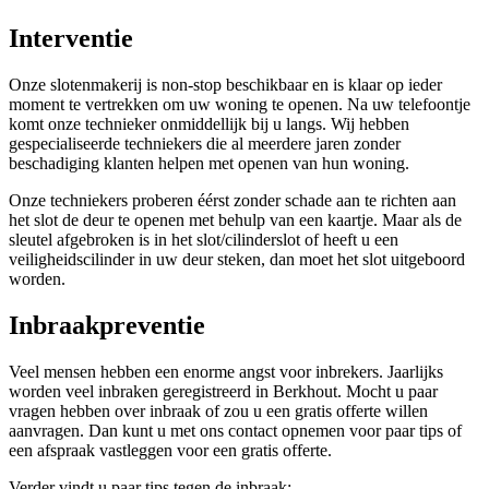
Interventie
Onze slotenmakerij is non-stop beschikbaar en is klaar op ieder
moment te vertrekken om uw woning te openen. Na uw telefoontje
komt onze technieker onmiddellijk bij u langs. Wij hebben
gespecialiseerde techniekers die al meerdere jaren zonder
beschadiging klanten helpen met openen van hun woning.
Onze techniekers proberen éérst zonder schade aan te richten aan
het slot de deur te openen met behulp van een kaartje. Maar als de
sleutel afgebroken is in het slot/cilinderslot of heeft u een
veiligheidscilinder in uw deur steken, dan moet het slot uitgeboord
worden.
Inbraakpreventie
Veel mensen hebben een enorme angst voor inbrekers. Jaarlijks
worden veel inbraken geregistreerd in Berkhout. Mocht u paar
vragen hebben over inbraak of zou u een gratis offerte willen
aanvragen. Dan kunt u met ons contact opnemen voor paar tips of
een afspraak vastleggen voor een gratis offerte.
Verder vindt u paar tips tegen de inbraak: