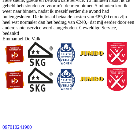
Hele snelle, goede en betrouwbare service. 10 minuten nadat ik ze
gebeld heb stonden ze voor m'n deur en binnen 5 minuten kon ik
weer naar binnen, nadat ik mezelf eerder die avond had
buitengesloten. De in totaal betaalde kosten van €85,00 euro zijn
heel wat normaler dan het bedrag van €240,- dat mij eerder door een
andere slotenservice werd aangeboden. Geweldige Service,
bedankt!
Emmanuel De Valk
097010241900