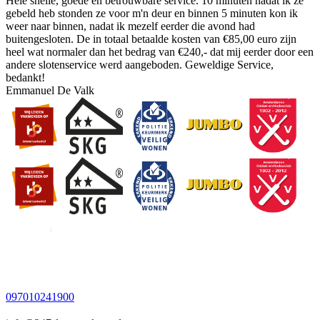
Hele snelle, goede en betrouwbare service. 10 minuten nadat ik ze
gebeld heb stonden ze voor m'n deur en binnen 5 minuten kon ik
weer naar binnen, nadat ik mezelf eerder die avond had
buitengesloten. De in totaal betaalde kosten van €85,00 euro zijn
heel wat normaler dan het bedrag van €240,- dat mij eerder door een
andere slotenservice werd aangeboden. Geweldige Service,
bedankt!
Emmanuel De Valk
097010241900