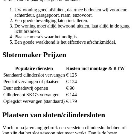
Uw woning goed afsluiten, daarmee bedoelen wij voordeur,
achterdeur, garagepoort, raam, enzovoort.
Een goede beveiliging laten installeren.
De woning moet altijd bewoond uitzien, laat altijd in de gang
licht branden.
Plaats camera’s waar het nodig is.
Een goede waakhond is het effectieve afschrikmiddel.
Slotenmaker Prijzen
Populaire diensten
Kosten incl montage & BTW
Standaard cilinderslot vervangen
€ 125
Penslot vervangen of plaatsen
€ 124
Deur schadevrij openen
€ 90
Cilinderslot SKG3 vervangen
€ 144
Oplegslot vervangen (standaard)
€ 179
Plaatsen van sloten/cilindersloten
Mocht u na jarenlang gebruik een versleten cilinderslot hebben of
kan zijn dat het slot gewoon niet meer werkt. Dan is de beste