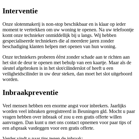
Interventie
Onze slotenmakerij is non-stop beschikbaar en is klaar op ieder
moment te vertrekken om uw woning te openen. Na uw telefoontje
komt onze technieker onmiddellijk bij u langs. Wij hebben
gespecialiseerde techniekers die al meerdere jaren zonder
beschadiging klanten helpen met openen van hun woning.
Onze techniekers proberen éérst zonder schade aan te richten aan
het slot de deur te openen met behulp van een kaartje. Maar als de
sleutel afgebroken is in het slot/cilinderslot of heeft u een
veiligheidscilinder in uw deur steken, dan moet het slot uitgeboord
worden.
Inbraakpreventie
Veel mensen hebben een enorme angst voor inbrekers. Jaarlijks
worden veel inbraken geregistreerd in Beuningen gld. Mocht u paar
vragen hebben over inbraak of zou u een gratis offerte willen
aanvragen. Dan kunt u met ons contact opnemen voor paar tips of
een afspraak vastleggen voor een gratis offerte.
Verder vindt u paar tips tegen de inbraak: