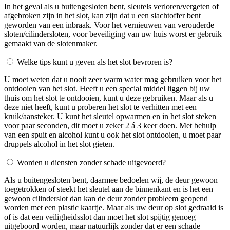
In het geval als u buitengesloten bent, sleutels verloren/vergeten of
afgebroken zijn in het slot, kan zijn dat u een slachtoffer bent
geworden van een inbraak. Voor het vernieuwen van verouderde
sloten/cilindersloten, voor beveiliging van uw huis worst er gebruik
gemaakt van de slotenmaker.
Welke tips kunt u geven als het slot bevroren is?
U moet weten dat u nooit zeer warm water mag gebruiken voor het
ontdooien van het slot. Heeft u een special middel liggen bij uw
thuis om het slot te ontdooien, kunt u deze gebruiken. Maar als u
deze niet heeft, kunt u proberen het slot te verhitten met een
kruik/aansteker. U kunt het sleutel opwarmen en in het slot steken
voor paar seconden, dit moet u zeker 2 á 3 keer doen. Met behulp
van een spuit en alcohol kunt u ook het slot ontdooien, u moet paar
druppels alcohol in het slot gieten.
Worden u diensten zonder schade uitgevoerd?
Als u buitengesloten bent, daarmee bedoelen wij, de deur gewoon
toegetrokken of steekt het sleutel aan de binnenkant en is het een
gewoon cilinderslot dan kan de deur zonder probleem geopend
worden met een plastic kaartje. Maar als uw deur op slot gedraaid is
of is dat een veiligheidsslot dan moet het slot spijtig genoeg
uitgeboord worden, maar natuurlijk zonder dat er een schade