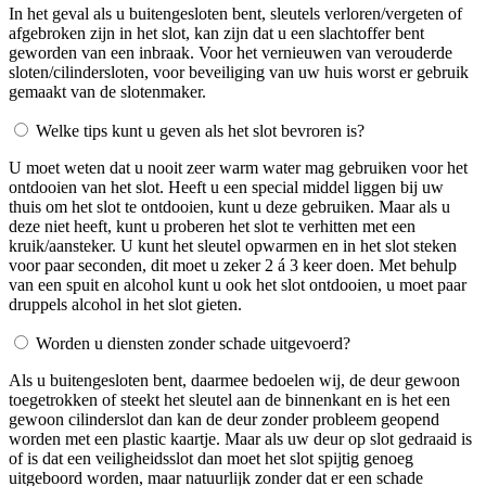
In het geval als u buitengesloten bent, sleutels verloren/vergeten of
afgebroken zijn in het slot, kan zijn dat u een slachtoffer bent
geworden van een inbraak. Voor het vernieuwen van verouderde
sloten/cilindersloten, voor beveiliging van uw huis worst er gebruik
gemaakt van de slotenmaker.
Welke tips kunt u geven als het slot bevroren is?
U moet weten dat u nooit zeer warm water mag gebruiken voor het
ontdooien van het slot. Heeft u een special middel liggen bij uw
thuis om het slot te ontdooien, kunt u deze gebruiken. Maar als u
deze niet heeft, kunt u proberen het slot te verhitten met een
kruik/aansteker. U kunt het sleutel opwarmen en in het slot steken
voor paar seconden, dit moet u zeker 2 á 3 keer doen. Met behulp
van een spuit en alcohol kunt u ook het slot ontdooien, u moet paar
druppels alcohol in het slot gieten.
Worden u diensten zonder schade uitgevoerd?
Als u buitengesloten bent, daarmee bedoelen wij, de deur gewoon
toegetrokken of steekt het sleutel aan de binnenkant en is het een
gewoon cilinderslot dan kan de deur zonder probleem geopend
worden met een plastic kaartje. Maar als uw deur op slot gedraaid is
of is dat een veiligheidsslot dan moet het slot spijtig genoeg
uitgeboord worden, maar natuurlijk zonder dat er een schade