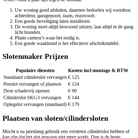
Uw woning goed afsluiten, daarmee bedoelen wij voordeur,
achterdeur, garagepoort, raam, enzovoort.
Een goede beveiliging laten installeren.
De woning moet altijd bewoond uitzien, laat altijd in de gang
licht branden.
Plaats camera’s waar het nodig is.
Een goede waakhond is het effectieve afschrikmiddel.
Slotenmaker Prijzen
Populaire diensten
Kosten incl montage & BTW
Standaard cilinderslot vervangen
€ 125
Penslot vervangen of plaatsen
€ 124
Deur schadevrij openen
€ 90
Cilinderslot SKG3 vervangen
€ 144
Oplegslot vervangen (standaard)
€ 179
Plaatsen van sloten/cilindersloten
Mocht u na jarenlang gebruik een versleten cilinderslot hebben of
kan zijn dat het slot gewoon niet meer werkt. Dan is de beste