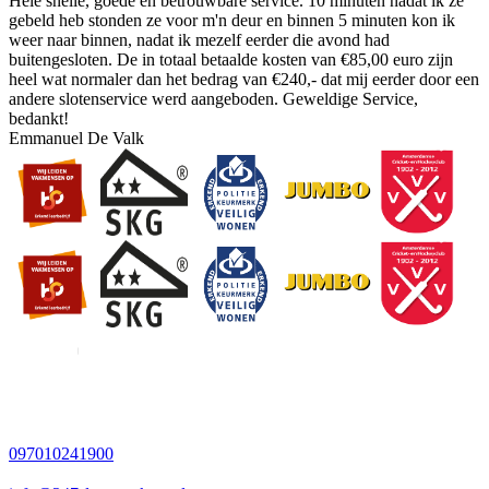
Hele snelle, goede en betrouwbare service. 10 minuten nadat ik ze
gebeld heb stonden ze voor m'n deur en binnen 5 minuten kon ik
weer naar binnen, nadat ik mezelf eerder die avond had
buitengesloten. De in totaal betaalde kosten van €85,00 euro zijn
heel wat normaler dan het bedrag van €240,- dat mij eerder door een
andere slotenservice werd aangeboden. Geweldige Service,
bedankt!
Emmanuel De Valk
097010241900