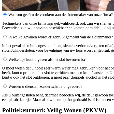
Waarom geeft u de voorkeur aan de slotenmaker van onze firma?
Techniekers van onze firma zijn gekwalificeerd, ook zijn wij snel ter 
Bovendien zijn wij non-stop beschikbaar en komen onmiddellijk bij u
In welke gevallen wordt er gebruik gemaakt van de slotenmaker?
In het geval als u buitengesloten bent, sleutels verloren/vergeten of 
sloten/cilindersloten, voor beveiliging van uw huis worst er gebruik 
Welke tips kunt u geven als het slot bevroren is?
U moet weten dat u nooit zeer warm water mag gebruiken voor het ontdo
heeft, kunt u proberen het slot te verhitten met een kruik/aansteker. 
kunt u ook het slot ontdooien, u moet paar druppels alcohol in het slot
Worden u diensten zonder schade uitgevoerd?
Als u buitengesloten bent, daarmee bedoelen wij, de deur gewoon toe
een plastic kaartje. Maar als uw deur op slot gedraaid is of is dat ee
Politiekeurmerk Veilig Wonen (PKVW)