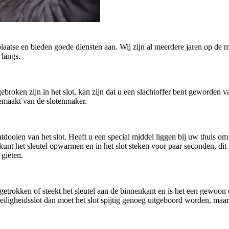
plaatse en bieden goede diensten aan. Wij zijn al meerdere jaren op de m
 langs.
afgebroken zijn in het slot, kan zijn dat u een slachtoffer bent geworde
gemaakt van de slotenmaker.
oien van het slot. Heeft u een special middel liggen bij uw thuis om h
U kunt het sleutel opwarmen en in het slot steken voor paar seconden, di
 gieten.
getrokken of steekt het sleutel aan de binnenkant en is het een gewoo
n veiligheidsslot dan moet het slot spijtig genoeg uitgeboord worden, ma