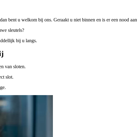
dan bent u welkom bij ons. Geraakt u niet binnen en is er een nood a
uwe sleutels?
ellijk bij u langs.
ij
n van sloten.
ct slot.
ige.