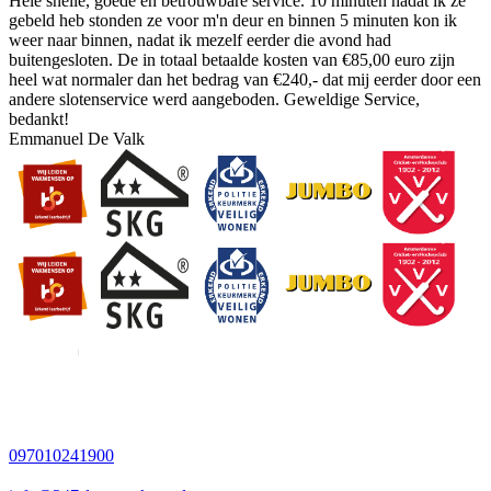
Hele snelle, goede en betrouwbare service. 10 minuten nadat ik ze
gebeld heb stonden ze voor m'n deur en binnen 5 minuten kon ik
weer naar binnen, nadat ik mezelf eerder die avond had
buitengesloten. De in totaal betaalde kosten van €85,00 euro zijn
heel wat normaler dan het bedrag van €240,- dat mij eerder door een
andere slotenservice werd aangeboden. Geweldige Service,
bedankt!
Emmanuel De Valk
097010241900