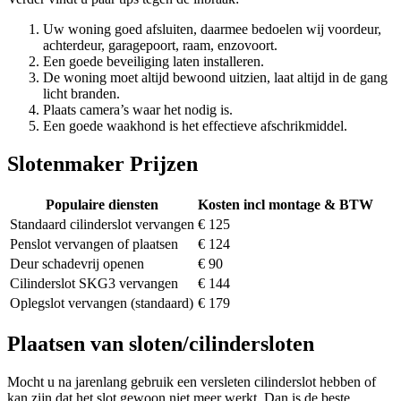
Uw woning goed afsluiten, daarmee bedoelen wij voordeur,
achterdeur, garagepoort, raam, enzovoort.
Een goede beveiliging laten installeren.
De woning moet altijd bewoond uitzien, laat altijd in de gang
licht branden.
Plaats camera’s waar het nodig is.
Een goede waakhond is het effectieve afschrikmiddel.
Slotenmaker Prijzen
Populaire diensten
Kosten incl montage & BTW
Standaard cilinderslot vervangen
€ 125
Penslot vervangen of plaatsen
€ 124
Deur schadevrij openen
€ 90
Cilinderslot SKG3 vervangen
€ 144
Oplegslot vervangen (standaard)
€ 179
Plaatsen van sloten/cilindersloten
Mocht u na jarenlang gebruik een versleten cilinderslot hebben of
kan zijn dat het slot gewoon niet meer werkt. Dan is de beste