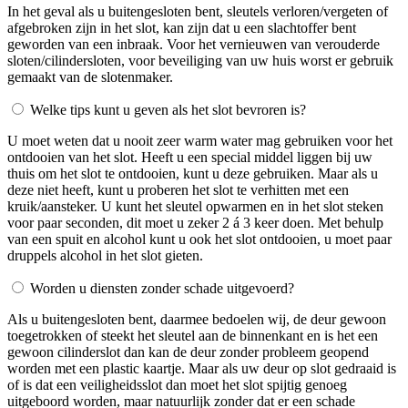
In het geval als u buitengesloten bent, sleutels verloren/vergeten of
afgebroken zijn in het slot, kan zijn dat u een slachtoffer bent
geworden van een inbraak. Voor het vernieuwen van verouderde
sloten/cilindersloten, voor beveiliging van uw huis worst er gebruik
gemaakt van de slotenmaker.
Welke tips kunt u geven als het slot bevroren is?
U moet weten dat u nooit zeer warm water mag gebruiken voor het
ontdooien van het slot. Heeft u een special middel liggen bij uw
thuis om het slot te ontdooien, kunt u deze gebruiken. Maar als u
deze niet heeft, kunt u proberen het slot te verhitten met een
kruik/aansteker. U kunt het sleutel opwarmen en in het slot steken
voor paar seconden, dit moet u zeker 2 á 3 keer doen. Met behulp
van een spuit en alcohol kunt u ook het slot ontdooien, u moet paar
druppels alcohol in het slot gieten.
Worden u diensten zonder schade uitgevoerd?
Als u buitengesloten bent, daarmee bedoelen wij, de deur gewoon
toegetrokken of steekt het sleutel aan de binnenkant en is het een
gewoon cilinderslot dan kan de deur zonder probleem geopend
worden met een plastic kaartje. Maar als uw deur op slot gedraaid is
of is dat een veiligheidsslot dan moet het slot spijtig genoeg
uitgeboord worden, maar natuurlijk zonder dat er een schade