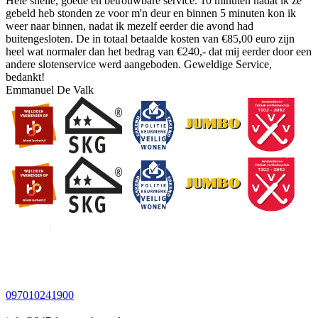
Hele snelle, goede en betrouwbare service. 10 minuten nadat ik ze
gebeld heb stonden ze voor m'n deur en binnen 5 minuten kon ik
weer naar binnen, nadat ik mezelf eerder die avond had
buitengesloten. De in totaal betaalde kosten van €85,00 euro zijn
heel wat normaler dan het bedrag van €240,- dat mij eerder door een
andere slotenservice werd aangeboden. Geweldige Service,
bedankt!
Emmanuel De Valk
097010241900