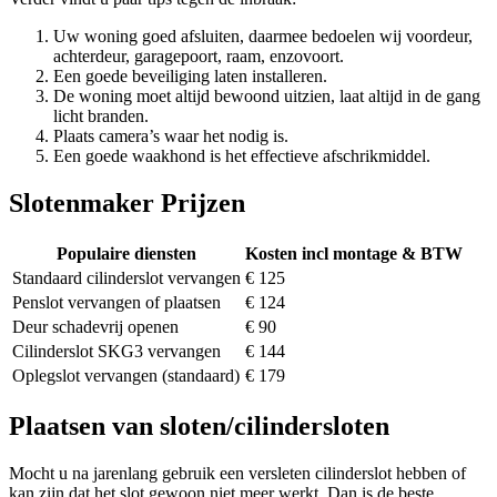
Uw woning goed afsluiten, daarmee bedoelen wij voordeur,
achterdeur, garagepoort, raam, enzovoort.
Een goede beveiliging laten installeren.
De woning moet altijd bewoond uitzien, laat altijd in de gang
licht branden.
Plaats camera’s waar het nodig is.
Een goede waakhond is het effectieve afschrikmiddel.
Slotenmaker Prijzen
Populaire diensten
Kosten incl montage & BTW
Standaard cilinderslot vervangen
€ 125
Penslot vervangen of plaatsen
€ 124
Deur schadevrij openen
€ 90
Cilinderslot SKG3 vervangen
€ 144
Oplegslot vervangen (standaard)
€ 179
Plaatsen van sloten/cilindersloten
Mocht u na jarenlang gebruik een versleten cilinderslot hebben of
kan zijn dat het slot gewoon niet meer werkt. Dan is de beste