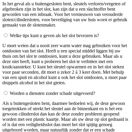
In het geval als u buitengesloten bent, sleutels verloren/vergeten of
afgebroken zijn in het slot, kan zijn dat u een slachtoffer bent
geworden van een inbraak. Voor het vernieuwen van verouderde
sloten/cilindersloten, voor beveiliging van uw huis worst er gebruik
gemaakt van de slotenmaker.
Welke tips kunt u geven als het slot bevroren is?
U moet weten dat u nooit zeer warm water mag gebruiken voor het
ontdooien van het slot. Heeft u een special middel liggen bij uw
thuis om het slot te ontdooien, kunt u deze gebruiken. Maar als u
deze niet heeft, kunt u proberen het slot te verhitten met een
kruik/aansteker. U kunt het sleutel opwarmen en in het slot steken
voor paar seconden, dit moet u zeker 2 á 3 keer doen. Met behulp
van een spuit en alcohol kunt u ook het slot ontdooien, u moet paar
druppels alcohol in het slot gieten.
Worden u diensten zonder schade uitgevoerd?
Als u buitengesloten bent, daarmee bedoelen wij, de deur gewoon
toegetrokken of steekt het sleutel aan de binnenkant en is het een
gewoon cilinderslot dan kan de deur zonder probleem geopend
worden met een plastic kaartje. Maar als uw deur op slot gedraaid is
of is dat een veiligheidsslot dan moet het slot spijtig genoeg
uitgeboord worden, maar natuurlijk zonder dat er een schade