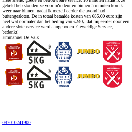
Hele snelle, goede en betrouwbare service. 10 minuten nadat ik ze
gebeld heb stonden ze voor m'n deur en binnen 5 minuten kon ik
weer naar binnen, nadat ik mezelf eerder die avond had
buitengesloten. De in totaal betaalde kosten van €85,00 euro zijn
heel wat normaler dan het bedrag van €240,- dat mij eerder door een
andere slotenservice werd aangeboden. Geweldige Service,
bedankt!
Emmanuel De Valk
097010241900