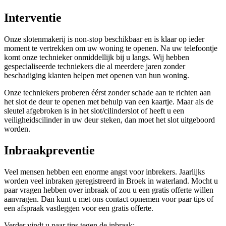
Interventie
Onze slotenmakerij is non-stop beschikbaar en is klaar op ieder
moment te vertrekken om uw woning te openen. Na uw telefoontje
komt onze technieker onmiddellijk bij u langs. Wij hebben
gespecialiseerde techniekers die al meerdere jaren zonder
beschadiging klanten helpen met openen van hun woning.
Onze techniekers proberen éérst zonder schade aan te richten aan
het slot de deur te openen met behulp van een kaartje. Maar als de
sleutel afgebroken is in het slot/cilinderslot of heeft u een
veiligheidscilinder in uw deur steken, dan moet het slot uitgeboord
worden.
Inbraakpreventie
Veel mensen hebben een enorme angst voor inbrekers. Jaarlijks
worden veel inbraken geregistreerd in Broek in waterland. Mocht u
paar vragen hebben over inbraak of zou u een gratis offerte willen
aanvragen. Dan kunt u met ons contact opnemen voor paar tips of
een afspraak vastleggen voor een gratis offerte.
Verder vindt u paar tips tegen de inbraak: