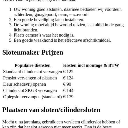
Uw woning goed afsluiten, daarmee bedoelen wij voordeur,
achterdeur, garagepoort, raam, enzovoort.
Een goede beveiliging laten installeren.
De woning moet altijd bewoond uitzien, laat altijd in de gang
licht branden.
Plaats camera’s waar het nodig is.
Een goede waakhond is het effectieve afschrikmiddel.
Slotenmaker Prijzen
Populaire diensten
Kosten incl montage & BTW
Standaard cilinderslot vervangen
€ 125
Penslot vervangen of plaatsen
€ 124
Deur schadevrij openen
€ 90
Cilinderslot SKG3 vervangen
€ 144
Oplegslot vervangen (standaard)
€ 179
Plaatsen van sloten/cilindersloten
Mocht u na jarenlang gebruik een versleten cilinderslot hebben of
kan zijn dat het slot gewoon niet meer werkt. Dan is de beste