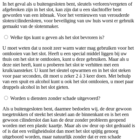
In het geval als u buitengesloten bent, sleutels verloren/vergeten of
afgebroken zijn in het slot, kan zijn dat u een slachtoffer bent
geworden van een inbraak. Voor het vernieuwen van verouderde
sloten/cilindersloten, voor beveiliging van uw huis worst er gebruik
gemaakt van de slotenmaker.
Welke tips kunt u geven als het slot bevroren is?
U moet weten dat u nooit zeer warm water mag gebruiken voor het
ontdooien van het slot. Heeft u een special middel liggen bij uw
thuis om het slot te ontdooien, kunt u deze gebruiken. Maar als u
deze niet heeft, kunt u proberen het slot te verhitten met een
kruik/aansteker. U kunt het sleutel opwarmen en in het slot steken
voor paar seconden, dit moet u zeker 2 á 3 keer doen. Met behulp
van een spuit en alcohol kunt u ook het slot ontdooien, u moet paar
druppels alcohol in het slot gieten.
Worden u diensten zonder schade uitgevoerd?
Als u buitengesloten bent, daarmee bedoelen wij, de deur gewoon
toegetrokken of steekt het sleutel aan de binnenkant en is het een
gewoon cilinderslot dan kan de deur zonder probleem geopend
worden met een plastic kaartje. Maar als uw deur op slot gedraaid is
of is dat een veiligheidsslot dan moet het slot spijtig genoeg
uitgeboord worden, maar natuurlijk zonder dat er een schade