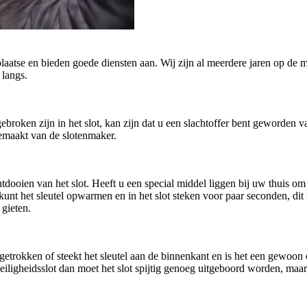
plaatse en bieden goede diensten aan. Wij zijn al meerdere jaren op de m
 langs.
afgebroken zijn in het slot, kan zijn dat u een slachtoffer bent geworde
gemaakt van de slotenmaker.
oien van het slot. Heeft u een special middel liggen bij uw thuis om h
U kunt het sleutel opwarmen en in het slot steken voor paar seconden, di
 gieten.
getrokken of steekt het sleutel aan de binnenkant en is het een gewoo
n veiligheidsslot dan moet het slot spijtig genoeg uitgeboord worden, ma