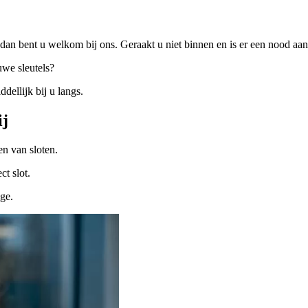
dan bent u welkom bij ons. Geraakt u niet binnen en is er een nood a
uwe sleutels?
ellijk bij u langs.
ij
n van sloten.
ct slot.
ige.