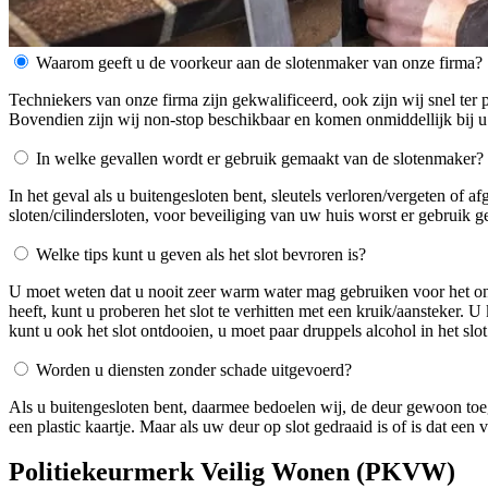
Waarom geeft u de voorkeur aan de slotenmaker van onze firma?
Techniekers van onze firma zijn gekwalificeerd, ook zijn wij snel ter 
Bovendien zijn wij non-stop beschikbaar en komen onmiddellijk bij u
In welke gevallen wordt er gebruik gemaakt van de slotenmaker?
In het geval als u buitengesloten bent, sleutels verloren/vergeten of 
sloten/cilindersloten, voor beveiliging van uw huis worst er gebruik 
Welke tips kunt u geven als het slot bevroren is?
U moet weten dat u nooit zeer warm water mag gebruiken voor het ontdo
heeft, kunt u proberen het slot te verhitten met een kruik/aansteker. 
kunt u ook het slot ontdooien, u moet paar druppels alcohol in het slot
Worden u diensten zonder schade uitgevoerd?
Als u buitengesloten bent, daarmee bedoelen wij, de deur gewoon toe
een plastic kaartje. Maar als uw deur op slot gedraaid is of is dat ee
Politiekeurmerk Veilig Wonen (PKVW)