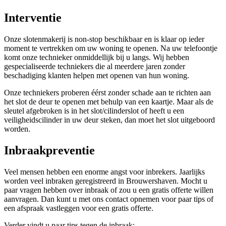
Interventie
Onze slotenmakerij is non-stop beschikbaar en is klaar op ieder
moment te vertrekken om uw woning te openen. Na uw telefoontje
komt onze technieker onmiddellijk bij u langs. Wij hebben
gespecialiseerde techniekers die al meerdere jaren zonder
beschadiging klanten helpen met openen van hun woning.
Onze techniekers proberen éérst zonder schade aan te richten aan
het slot de deur te openen met behulp van een kaartje. Maar als de
sleutel afgebroken is in het slot/cilinderslot of heeft u een
veiligheidscilinder in uw deur steken, dan moet het slot uitgeboord
worden.
Inbraakpreventie
Veel mensen hebben een enorme angst voor inbrekers. Jaarlijks
worden veel inbraken geregistreerd in Brouwershaven. Mocht u
paar vragen hebben over inbraak of zou u een gratis offerte willen
aanvragen. Dan kunt u met ons contact opnemen voor paar tips of
een afspraak vastleggen voor een gratis offerte.
Verder vindt u paar tips tegen de inbraak: