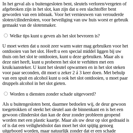
In het geval als u buitengesloten bent, sleutels verloren/vergeten of
afgebroken zijn in het slot, kan zijn dat u een slachtoffer bent
geworden van een inbraak. Voor het vernieuwen van verouderde
sloten/cilindersloten, voor beveiliging van uw huis worst er gebruik
gemaakt van de slotenmaker.
Welke tips kunt u geven als het slot bevroren is?
U moet weten dat u nooit zeer warm water mag gebruiken voor het
ontdooien van het slot. Heeft u een special middel liggen bij uw
thuis om het slot te ontdooien, kunt u deze gebruiken. Maar als u
deze niet heeft, kunt u proberen het slot te verhitten met een
kruik/aansteker. U kunt het sleutel opwarmen en in het slot steken
voor paar seconden, dit moet u zeker 2 á 3 keer doen. Met behulp
van een spuit en alcohol kunt u ook het slot ontdooien, u moet paar
druppels alcohol in het slot gieten.
Worden u diensten zonder schade uitgevoerd?
Als u buitengesloten bent, daarmee bedoelen wij, de deur gewoon
toegetrokken of steekt het sleutel aan de binnenkant en is het een
gewoon cilinderslot dan kan de deur zonder probleem geopend
worden met een plastic kaartje. Maar als uw deur op slot gedraaid is
of is dat een veiligheidsslot dan moet het slot spijtig genoeg
uitgeboord worden, maar natuurlijk zonder dat er een schade