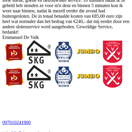
Hele snelle, goede en betrouwbare service. 10 minuten nadat ik ze
gebeld heb stonden ze voor m'n deur en binnen 5 minuten kon ik
weer naar binnen, nadat ik mezelf eerder die avond had
buitengesloten. De in totaal betaalde kosten van €85,00 euro zijn
heel wat normaler dan het bedrag van €240,- dat mij eerder door een
andere slotenservice werd aangeboden. Geweldige Service,
bedankt!
Emmanuel De Valk
097010241900