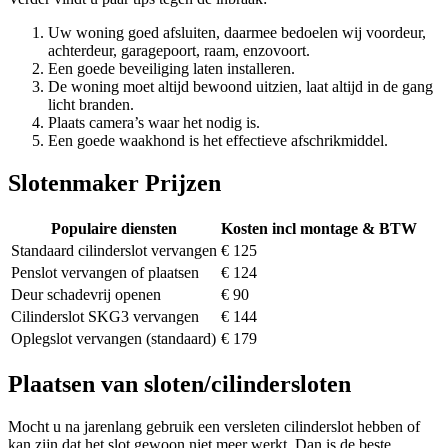
Uw woning goed afsluiten, daarmee bedoelen wij voordeur,
achterdeur, garagepoort, raam, enzovoort.
Een goede beveiliging laten installeren.
De woning moet altijd bewoond uitzien, laat altijd in de gang
licht branden.
Plaats camera’s waar het nodig is.
Een goede waakhond is het effectieve afschrikmiddel.
Slotenmaker Prijzen
Populaire diensten
Kosten incl montage & BTW
Standaard cilinderslot vervangen
€ 125
Penslot vervangen of plaatsen
€ 124
Deur schadevrij openen
€ 90
Cilinderslot SKG3 vervangen
€ 144
Oplegslot vervangen (standaard)
€ 179
Plaatsen van sloten/cilindersloten
Mocht u na jarenlang gebruik een versleten cilinderslot hebben of
kan zijn dat het slot gewoon niet meer werkt. Dan is de beste