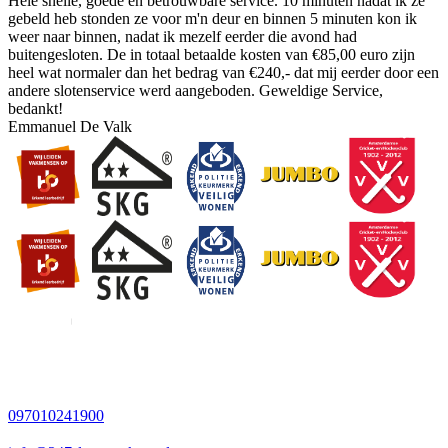
Hele snelle, goede en betrouwbare service. 10 minuten nadat ik ze
gebeld heb stonden ze voor m'n deur en binnen 5 minuten kon ik
weer naar binnen, nadat ik mezelf eerder die avond had
buitengesloten. De in totaal betaalde kosten van €85,00 euro zijn
heel wat normaler dan het bedrag van €240,- dat mij eerder door een
andere slotenservice werd aangeboden. Geweldige Service,
bedankt!
Emmanuel De Valk
097010241900