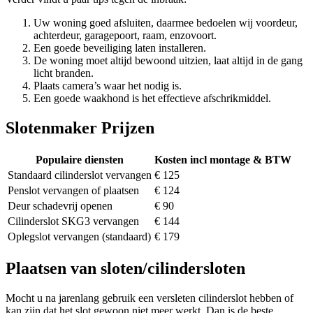
Uw woning goed afsluiten, daarmee bedoelen wij voordeur,
achterdeur, garagepoort, raam, enzovoort.
Een goede beveiliging laten installeren.
De woning moet altijd bewoond uitzien, laat altijd in de gang
licht branden.
Plaats camera’s waar het nodig is.
Een goede waakhond is het effectieve afschrikmiddel.
Slotenmaker Prijzen
Populaire diensten
Kosten incl montage & BTW
Standaard cilinderslot vervangen
€ 125
Penslot vervangen of plaatsen
€ 124
Deur schadevrij openen
€ 90
Cilinderslot SKG3 vervangen
€ 144
Oplegslot vervangen (standaard)
€ 179
Plaatsen van sloten/cilindersloten
Mocht u na jarenlang gebruik een versleten cilinderslot hebben of
kan zijn dat het slot gewoon niet meer werkt. Dan is de beste