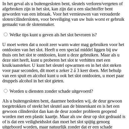
In het geval als u buitengesloten bent, sleutels verloren/vergeten of
afgebroken zijn in het slot, kan zijn dat u een slachtoffer bent
geworden van een inbraak. Voor het vernieuwen van verouderde
sloten/cilindersloten, voor beveiliging van uw huis worst er gebruik
gemaakt van de slotenmaker.
Welke tips kunt u geven als het slot bevroren is?
U moet weten dat u nooit zeer warm water mag gebruiken voor het
ontdooien van het slot. Heeft u een special middel liggen bij uw
thuis om het slot te ontdooien, kunt u deze gebruiken. Maar als u
deze niet heeft, kunt u proberen het slot te verhitten met een
kruik/aansteker. U kunt het sleutel opwarmen en in het slot steken
voor paar seconden, dit moet u zeker 2 á 3 keer doen. Met behulp
van een spuit en alcohol kunt u ook het slot ontdooien, u moet paar
druppels alcohol in het slot gieten.
Worden u diensten zonder schade uitgevoerd?
Als u buitengesloten bent, daarmee bedoelen wij, de deur gewoon
toegetrokken of steekt het sleutel aan de binnenkant en is het een
gewoon cilinderslot dan kan de deur zonder probleem geopend
worden met een plastic kaartje. Maar als uw deur op slot gedraaid is
of is dat een veiligheidsslot dan moet het slot spijtig genoeg
uitgeboord worden, maar natuurlijk zonder dat er een schade