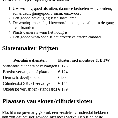
Uw woning goed afsluiten, daarmee bedoelen wij voordeur,
achterdeur, garagepoort, raam, enzovoort.
Een goede beveiliging laten installeren.
De woning moet altijd bewoond uitzien, laat altijd in de gang
licht branden.
Plaats camera’s waar het nodig is.
Een goede waakhond is het effectieve afschrikmiddel.
Slotenmaker Prijzen
Populaire diensten
Kosten incl montage & BTW
Standaard cilinderslot vervangen
€ 125
Penslot vervangen of plaatsen
€ 124
Deur schadevrij openen
€ 90
Cilinderslot SKG3 vervangen
€ 144
Oplegslot vervangen (standaard)
€ 179
Plaatsen van sloten/cilindersloten
Mocht u na jarenlang gebruik een versleten cilinderslot hebben of
kan zijn dat het slot gewoon niet meer werkt. Dan is de beste