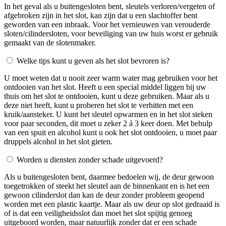
In het geval als u buitengesloten bent, sleutels verloren/vergeten of
afgebroken zijn in het slot, kan zijn dat u een slachtoffer bent
geworden van een inbraak. Voor het vernieuwen van verouderde
sloten/cilindersloten, voor beveiliging van uw huis worst er gebruik
gemaakt van de slotenmaker.
Welke tips kunt u geven als het slot bevroren is?
U moet weten dat u nooit zeer warm water mag gebruiken voor het
ontdooien van het slot. Heeft u een special middel liggen bij uw
thuis om het slot te ontdooien, kunt u deze gebruiken. Maar als u
deze niet heeft, kunt u proberen het slot te verhitten met een
kruik/aansteker. U kunt het sleutel opwarmen en in het slot steken
voor paar seconden, dit moet u zeker 2 á 3 keer doen. Met behulp
van een spuit en alcohol kunt u ook het slot ontdooien, u moet paar
druppels alcohol in het slot gieten.
Worden u diensten zonder schade uitgevoerd?
Als u buitengesloten bent, daarmee bedoelen wij, de deur gewoon
toegetrokken of steekt het sleutel aan de binnenkant en is het een
gewoon cilinderslot dan kan de deur zonder probleem geopend
worden met een plastic kaartje. Maar als uw deur op slot gedraaid is
of is dat een veiligheidsslot dan moet het slot spijtig genoeg
uitgeboord worden, maar natuurlijk zonder dat er een schade