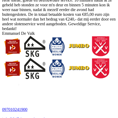
Hele snelle, goede en betrouwbare service. 10 minuten nadat ik ze
gebeld heb stonden ze voor m'n deur en binnen 5 minuten kon ik
weer naar binnen, nadat ik mezelf eerder die avond had
buitengesloten. De in totaal betaalde kosten van €85,00 euro zijn
heel wat normaler dan het bedrag van €240,- dat mij eerder door een
andere slotenservice werd aangeboden. Geweldige Service,
bedankt!
Emmanuel De Valk
097010241900