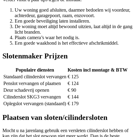
Uw woning goed afsluiten, daarmee bedoelen wij voordeur,
achterdeur, garagepoort, raam, enzovoort.
Een goede beveiliging laten installeren.
De woning moet altijd bewoond uitzien, laat altijd in de gang
licht branden.
Plaats camera’s waar het nodig is.
Een goede waakhond is het effectieve afschrikmiddel.
Slotenmaker Prijzen
Populaire diensten
Kosten incl montage & BTW
Standaard cilinderslot vervangen
€ 125
Penslot vervangen of plaatsen
€ 124
Deur schadevrij openen
€ 90
Cilinderslot SKG3 vervangen
€ 144
Oplegslot vervangen (standaard)
€ 179
Plaatsen van sloten/cilindersloten
Mocht u na jarenlang gebruik een versleten cilinderslot hebben of
kan zijn dat het slot gewoon niet meer werkt. Dan is de beste