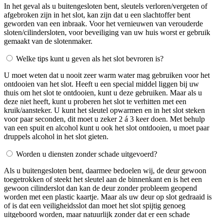
In het geval als u buitengesloten bent, sleutels verloren/vergeten of
afgebroken zijn in het slot, kan zijn dat u een slachtoffer bent
geworden van een inbraak. Voor het vernieuwen van verouderde
sloten/cilindersloten, voor beveiliging van uw huis worst er gebruik
gemaakt van de slotenmaker.
Welke tips kunt u geven als het slot bevroren is?
U moet weten dat u nooit zeer warm water mag gebruiken voor het
ontdooien van het slot. Heeft u een special middel liggen bij uw
thuis om het slot te ontdooien, kunt u deze gebruiken. Maar als u
deze niet heeft, kunt u proberen het slot te verhitten met een
kruik/aansteker. U kunt het sleutel opwarmen en in het slot steken
voor paar seconden, dit moet u zeker 2 á 3 keer doen. Met behulp
van een spuit en alcohol kunt u ook het slot ontdooien, u moet paar
druppels alcohol in het slot gieten.
Worden u diensten zonder schade uitgevoerd?
Als u buitengesloten bent, daarmee bedoelen wij, de deur gewoon
toegetrokken of steekt het sleutel aan de binnenkant en is het een
gewoon cilinderslot dan kan de deur zonder probleem geopend
worden met een plastic kaartje. Maar als uw deur op slot gedraaid is
of is dat een veiligheidsslot dan moet het slot spijtig genoeg
uitgeboord worden, maar natuurlijk zonder dat er een schade