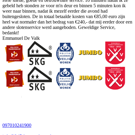
Hele snelle, goede en betrouwbare service. 10 minuten nadat ik ze
gebeld heb stonden ze voor m'n deur en binnen 5 minuten kon ik
weer naar binnen, nadat ik mezelf eerder die avond had
buitengesloten. De in totaal betaalde kosten van €85,00 euro zijn
heel wat normaler dan het bedrag van €240,- dat mij eerder door een
andere slotenservice werd aangeboden. Geweldige Service,
bedankt!
Emmanuel De Valk
097010241900