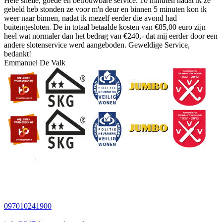
Hele snelle, goede en betrouwbare service. 10 minuten nadat ik ze
gebeld heb stonden ze voor m'n deur en binnen 5 minuten kon ik
weer naar binnen, nadat ik mezelf eerder die avond had
buitengesloten. De in totaal betaalde kosten van €85,00 euro zijn
heel wat normaler dan het bedrag van €240,- dat mij eerder door een
andere slotenservice werd aangeboden. Geweldige Service,
bedankt!
Emmanuel De Valk
097010241900