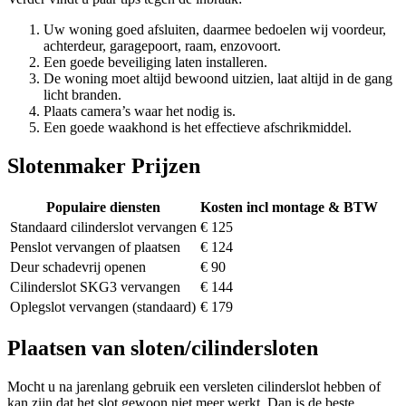
Uw woning goed afsluiten, daarmee bedoelen wij voordeur,
achterdeur, garagepoort, raam, enzovoort.
Een goede beveiliging laten installeren.
De woning moet altijd bewoond uitzien, laat altijd in de gang
licht branden.
Plaats camera’s waar het nodig is.
Een goede waakhond is het effectieve afschrikmiddel.
Slotenmaker Prijzen
Populaire diensten
Kosten incl montage & BTW
Standaard cilinderslot vervangen
€ 125
Penslot vervangen of plaatsen
€ 124
Deur schadevrij openen
€ 90
Cilinderslot SKG3 vervangen
€ 144
Oplegslot vervangen (standaard)
€ 179
Plaatsen van sloten/cilindersloten
Mocht u na jarenlang gebruik een versleten cilinderslot hebben of
kan zijn dat het slot gewoon niet meer werkt. Dan is de beste