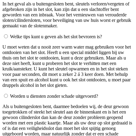
In het geval als u buitengesloten bent, sleutels verloren/vergeten of
afgebroken zijn in het slot, kan zijn dat u een slachtoffer bent
geworden van een inbraak. Voor het vernieuwen van verouderde
sloten/cilindersloten, voor beveiliging van uw huis worst er gebruik
gemaakt van de slotenmaker.
Welke tips kunt u geven als het slot bevroren is?
U moet weten dat u nooit zeer warm water mag gebruiken voor het
ontdooien van het slot. Heeft u een special middel liggen bij uw
thuis om het slot te ontdooien, kunt u deze gebruiken. Maar als u
deze niet heeft, kunt u proberen het slot te verhitten met een
kruik/aansteker. U kunt het sleutel opwarmen en in het slot steken
voor paar seconden, dit moet u zeker 2 á 3 keer doen. Met behulp
van een spuit en alcohol kunt u ook het slot ontdooien, u moet paar
druppels alcohol in het slot gieten.
Worden u diensten zonder schade uitgevoerd?
Als u buitengesloten bent, daarmee bedoelen wij, de deur gewoon
toegetrokken of steekt het sleutel aan de binnenkant en is het een
gewoon cilinderslot dan kan de deur zonder probleem geopend
worden met een plastic kaartje. Maar als uw deur op slot gedraaid is
of is dat een veiligheidsslot dan moet het slot spijtig genoeg
uitgeboord worden, maar natuurlijk zonder dat er een schade