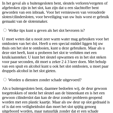
In het geval als u buitengesloten bent, sleutels verloren/vergeten of
afgebroken zijn in het slot, kan zijn dat u een slachtoffer bent
geworden van een inbraak. Voor het vernieuwen van verouderde
sloten/cilindersloten, voor beveiliging van uw huis worst er gebruik
gemaakt van de slotenmaker.
Welke tips kunt u geven als het slot bevroren is?
U moet weten dat u nooit zeer warm water mag gebruiken voor het
ontdooien van het slot. Heeft u een special middel liggen bij uw
thuis om het slot te ontdooien, kunt u deze gebruiken. Maar als u
deze niet heeft, kunt u proberen het slot te verhitten met een
kruik/aansteker. U kunt het sleutel opwarmen en in het slot steken
voor paar seconden, dit moet u zeker 2 á 3 keer doen. Met behulp
van een spuit en alcohol kunt u ook het slot ontdooien, u moet paar
druppels alcohol in het slot gieten.
Worden u diensten zonder schade uitgevoerd?
Als u buitengesloten bent, daarmee bedoelen wij, de deur gewoon
toegetrokken of steekt het sleutel aan de binnenkant en is het een
gewoon cilinderslot dan kan de deur zonder probleem geopend
worden met een plastic kaartje. Maar als uw deur op slot gedraaid is
of is dat een veiligheidsslot dan moet het slot spijtig genoeg
uitgeboord worden, maar natuurlijk zonder dat er een schade