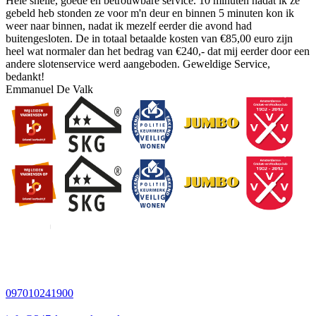
Hele snelle, goede en betrouwbare service. 10 minuten nadat ik ze
gebeld heb stonden ze voor m'n deur en binnen 5 minuten kon ik
weer naar binnen, nadat ik mezelf eerder die avond had
buitengesloten. De in totaal betaalde kosten van €85,00 euro zijn
heel wat normaler dan het bedrag van €240,- dat mij eerder door een
andere slotenservice werd aangeboden. Geweldige Service,
bedankt!
Emmanuel De Valk
097010241900