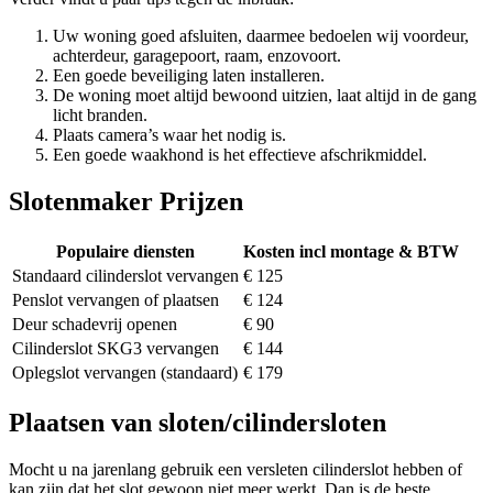
Uw woning goed afsluiten, daarmee bedoelen wij voordeur,
achterdeur, garagepoort, raam, enzovoort.
Een goede beveiliging laten installeren.
De woning moet altijd bewoond uitzien, laat altijd in de gang
licht branden.
Plaats camera’s waar het nodig is.
Een goede waakhond is het effectieve afschrikmiddel.
Slotenmaker Prijzen
Populaire diensten
Kosten incl montage & BTW
Standaard cilinderslot vervangen
€ 125
Penslot vervangen of plaatsen
€ 124
Deur schadevrij openen
€ 90
Cilinderslot SKG3 vervangen
€ 144
Oplegslot vervangen (standaard)
€ 179
Plaatsen van sloten/cilindersloten
Mocht u na jarenlang gebruik een versleten cilinderslot hebben of
kan zijn dat het slot gewoon niet meer werkt. Dan is de beste