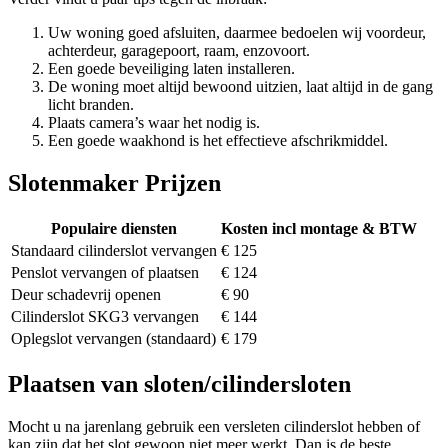
Uw woning goed afsluiten, daarmee bedoelen wij voordeur,
achterdeur, garagepoort, raam, enzovoort.
Een goede beveiliging laten installeren.
De woning moet altijd bewoond uitzien, laat altijd in de gang
licht branden.
Plaats camera’s waar het nodig is.
Een goede waakhond is het effectieve afschrikmiddel.
Slotenmaker Prijzen
Populaire diensten
Kosten incl montage & BTW
Standaard cilinderslot vervangen
€ 125
Penslot vervangen of plaatsen
€ 124
Deur schadevrij openen
€ 90
Cilinderslot SKG3 vervangen
€ 144
Oplegslot vervangen (standaard)
€ 179
Plaatsen van sloten/cilindersloten
Mocht u na jarenlang gebruik een versleten cilinderslot hebben of
kan zijn dat het slot gewoon niet meer werkt. Dan is de beste