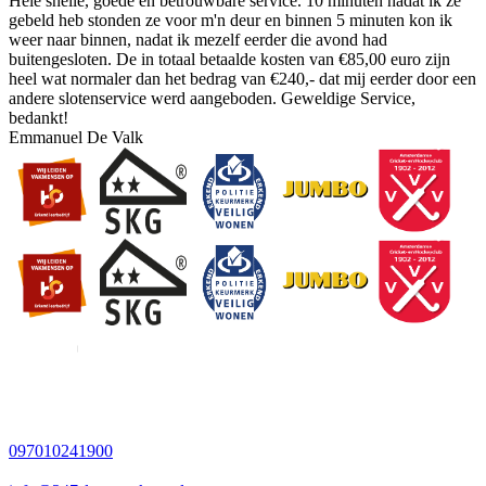
Hele snelle, goede en betrouwbare service. 10 minuten nadat ik ze
gebeld heb stonden ze voor m'n deur en binnen 5 minuten kon ik
weer naar binnen, nadat ik mezelf eerder die avond had
buitengesloten. De in totaal betaalde kosten van €85,00 euro zijn
heel wat normaler dan het bedrag van €240,- dat mij eerder door een
andere slotenservice werd aangeboden. Geweldige Service,
bedankt!
Emmanuel De Valk
097010241900