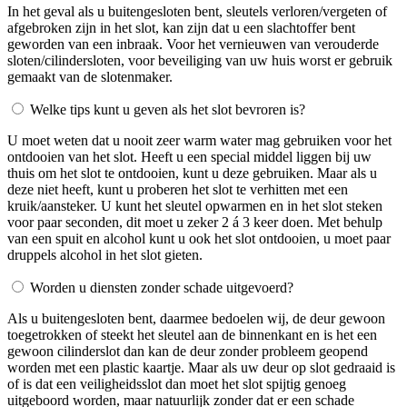
In het geval als u buitengesloten bent, sleutels verloren/vergeten of
afgebroken zijn in het slot, kan zijn dat u een slachtoffer bent
geworden van een inbraak. Voor het vernieuwen van verouderde
sloten/cilindersloten, voor beveiliging van uw huis worst er gebruik
gemaakt van de slotenmaker.
Welke tips kunt u geven als het slot bevroren is?
U moet weten dat u nooit zeer warm water mag gebruiken voor het
ontdooien van het slot. Heeft u een special middel liggen bij uw
thuis om het slot te ontdooien, kunt u deze gebruiken. Maar als u
deze niet heeft, kunt u proberen het slot te verhitten met een
kruik/aansteker. U kunt het sleutel opwarmen en in het slot steken
voor paar seconden, dit moet u zeker 2 á 3 keer doen. Met behulp
van een spuit en alcohol kunt u ook het slot ontdooien, u moet paar
druppels alcohol in het slot gieten.
Worden u diensten zonder schade uitgevoerd?
Als u buitengesloten bent, daarmee bedoelen wij, de deur gewoon
toegetrokken of steekt het sleutel aan de binnenkant en is het een
gewoon cilinderslot dan kan de deur zonder probleem geopend
worden met een plastic kaartje. Maar als uw deur op slot gedraaid is
of is dat een veiligheidsslot dan moet het slot spijtig genoeg
uitgeboord worden, maar natuurlijk zonder dat er een schade