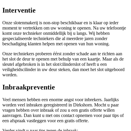
Interventie
Onze slotenmakerij is non-stop beschikbaar en is klaar op ieder
moment te vertrekken om uw woning te openen. Na uw telefoontje
komt onze technieker onmiddellijk bij u langs. Wij hebben
gespecialiseerde techniekers die al meerdere jaren zonder
beschadiging klanten helpen met openen van hun woning.
Onze techniekers proberen éérst zonder schade aan te richten aan
het slot de deur te openen met behulp van een kaartje. Maar als de
sleutel afgebroken is in het slot/cilinderslot of heeft u een
veiligheidscilinder in uw deur steken, dan moet het slot uitgeboord
worden.
Inbraakpreventie
Veel mensen hebben een enorme angst voor inbrekers. Jaarlijks
worden veel inbraken geregistreerd in Dirkshorn. Mocht u paar
vragen hebben over inbraak of zou u een gratis offerte willen
aanvragen. Dan kunt u met ons contact opnemen voor paar tips of
een afspraak vastleggen voor een gratis offerte.
Verder vindt u paar tips tegen de inbraak: