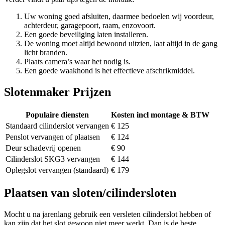
Uw woning goed afsluiten, daarmee bedoelen wij voordeur,
achterdeur, garagepoort, raam, enzovoort.
Een goede beveiliging laten installeren.
De woning moet altijd bewoond uitzien, laat altijd in de gang
licht branden.
Plaats camera’s waar het nodig is.
Een goede waakhond is het effectieve afschrikmiddel.
Slotenmaker Prijzen
Populaire diensten
Kosten incl montage & BTW
Standaard cilinderslot vervangen
€ 125
Penslot vervangen of plaatsen
€ 124
Deur schadevrij openen
€ 90
Cilinderslot SKG3 vervangen
€ 144
Oplegslot vervangen (standaard)
€ 179
Plaatsen van sloten/cilindersloten
Mocht u na jarenlang gebruik een versleten cilinderslot hebben of
kan zijn dat het slot gewoon niet meer werkt. Dan is de beste