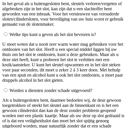
In het geval als u buitengesloten bent, sleutels verloren/vergeten of
afgebroken zijn in het slot, kan zijn dat u een slachtoffer bent
geworden van een inbraak. Voor het vernieuwen van verouderde
sloten/cilindersloten, voor beveiliging van uw huis worst er gebruik
gemaakt van de slotenmaker.
Welke tips kunt u geven als het slot bevroren is?
U moet weten dat u nooit zeer warm water mag gebruiken voor het
ontdooien van het slot. Heeft u een special middel liggen bij uw
thuis om het slot te ontdooien, kunt u deze gebruiken. Maar als u
deze niet heeft, kunt u proberen het slot te verhitten met een
kruik/aansteker. U kunt het sleutel opwarmen en in het slot steken
voor paar seconden, dit moet u zeker 2 á 3 keer doen. Met behulp
van een spuit en alcohol kunt u ook het slot ontdooien, u moet paar
druppels alcohol in het slot gieten.
Worden u diensten zonder schade uitgevoerd?
Als u buitengesloten bent, daarmee bedoelen wij, de deur gewoon
toegetrokken of steekt het sleutel aan de binnenkant en is het een
gewoon cilinderslot dan kan de deur zonder probleem geopend
worden met een plastic kaartje. Maar als uw deur op slot gedraaid is
of is dat een veiligheidsslot dan moet het slot spijtig genoeg
uitgeboord worden, maar natuurlijk zonder dat er een schade