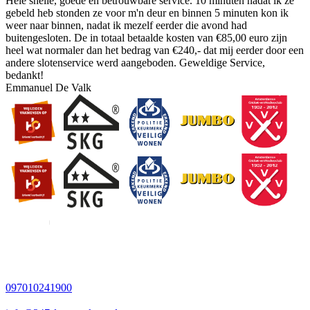
Hele snelle, goede en betrouwbare service. 10 minuten nadat ik ze
gebeld heb stonden ze voor m'n deur en binnen 5 minuten kon ik
weer naar binnen, nadat ik mezelf eerder die avond had
buitengesloten. De in totaal betaalde kosten van €85,00 euro zijn
heel wat normaler dan het bedrag van €240,- dat mij eerder door een
andere slotenservice werd aangeboden. Geweldige Service,
bedankt!
Emmanuel De Valk
097010241900