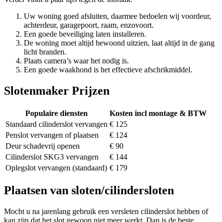
Uw woning goed afsluiten, daarmee bedoelen wij voordeur,
achterdeur, garagepoort, raam, enzovoort.
Een goede beveiliging laten installeren.
De woning moet altijd bewoond uitzien, laat altijd in de gang
licht branden.
Plaats camera’s waar het nodig is.
Een goede waakhond is het effectieve afschrikmiddel.
Slotenmaker Prijzen
Populaire diensten
Kosten incl montage & BTW
Standaard cilinderslot vervangen
€ 125
Penslot vervangen of plaatsen
€ 124
Deur schadevrij openen
€ 90
Cilinderslot SKG3 vervangen
€ 144
Oplegslot vervangen (standaard)
€ 179
Plaatsen van sloten/cilindersloten
Mocht u na jarenlang gebruik een versleten cilinderslot hebben of
kan zijn dat het slot gewoon niet meer werkt. Dan is de beste