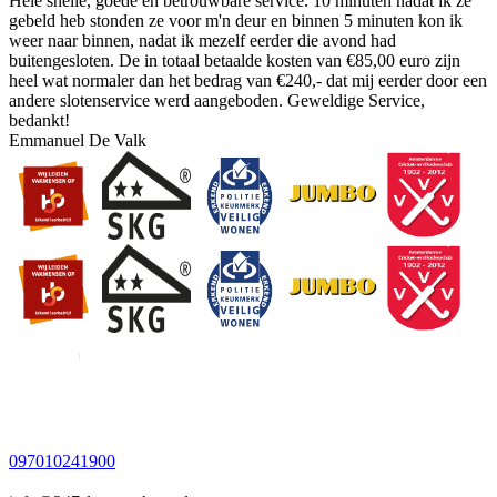
Hele snelle, goede en betrouwbare service. 10 minuten nadat ik ze
gebeld heb stonden ze voor m'n deur en binnen 5 minuten kon ik
weer naar binnen, nadat ik mezelf eerder die avond had
buitengesloten. De in totaal betaalde kosten van €85,00 euro zijn
heel wat normaler dan het bedrag van €240,- dat mij eerder door een
andere slotenservice werd aangeboden. Geweldige Service,
bedankt!
Emmanuel De Valk
097010241900