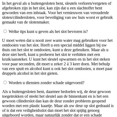
In het geval als u buitengesloten bent, sleutels verloren/vergeten of
afgebroken zijn in het slot, kan zijn dat u een slachtoffer bent
geworden van een inbraak. Voor het vernieuwen van verouderde
sloten/cilindersloten, voor beveiliging van uw huis worst er gebruik
gemaakt van de slotenmaker.
Welke tips kunt u geven als het slot bevroren is?
U moet weten dat u nooit zeer warm water mag gebruiken voor het
ontdooien van het slot. Heeft u een special middel liggen bij uw
thuis om het slot te ontdooien, kunt u deze gebruiken. Maar als u
deze niet heeft, kunt u proberen het slot te verhitten met een
kruik/aansteker. U kunt het sleutel opwarmen en in het slot steken
voor paar seconden, dit moet u zeker 2 á 3 keer doen. Met behulp
van een spuit en alcohol kunt u ook het slot ontdooien, u moet paar
druppels alcohol in het slot gieten.
Worden u diensten zonder schade uitgevoerd?
Als u buitengesloten bent, daarmee bedoelen wij, de deur gewoon
toegetrokken of steekt het sleutel aan de binnenkant en is het een
gewoon cilinderslot dan kan de deur zonder probleem geopend
worden met een plastic kaartje. Maar als uw deur op slot gedraaid is
of is dat een veiligheidsslot dan moet het slot spijtig genoeg
uitgeboord worden, maar natuurlijk zonder dat er een schade