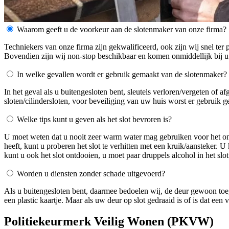
Waarom geeft u de voorkeur aan de slotenmaker van onze firma?
Techniekers van onze firma zijn gekwalificeerd, ook zijn wij snel ter 
Bovendien zijn wij non-stop beschikbaar en komen onmiddellijk bij u
In welke gevallen wordt er gebruik gemaakt van de slotenmaker?
In het geval als u buitengesloten bent, sleutels verloren/vergeten of 
sloten/cilindersloten, voor beveiliging van uw huis worst er gebruik 
Welke tips kunt u geven als het slot bevroren is?
U moet weten dat u nooit zeer warm water mag gebruiken voor het ontdo
heeft, kunt u proberen het slot te verhitten met een kruik/aansteker. 
kunt u ook het slot ontdooien, u moet paar druppels alcohol in het slot
Worden u diensten zonder schade uitgevoerd?
Als u buitengesloten bent, daarmee bedoelen wij, de deur gewoon toe
een plastic kaartje. Maar als uw deur op slot gedraaid is of is dat ee
Politiekeurmerk Veilig Wonen (PKVW)