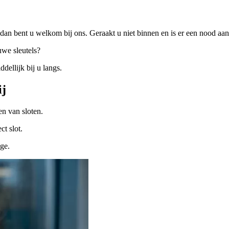
dan bent u welkom bij ons. Geraakt u niet binnen en is er een nood a
uwe sleutels?
ellijk bij u langs.
ij
n van sloten.
ct slot.
ige.