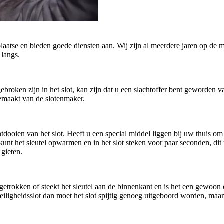
plaatse en bieden goede diensten aan. Wij zijn al meerdere jaren op de m
 langs.
afgebroken zijn in het slot, kan zijn dat u een slachtoffer bent geworde
gemaakt van de slotenmaker.
oien van het slot. Heeft u een special middel liggen bij uw thuis om h
U kunt het sleutel opwarmen en in het slot steken voor paar seconden, di
 gieten.
getrokken of steekt het sleutel aan de binnenkant en is het een gewoo
n veiligheidsslot dan moet het slot spijtig genoeg uitgeboord worden, ma