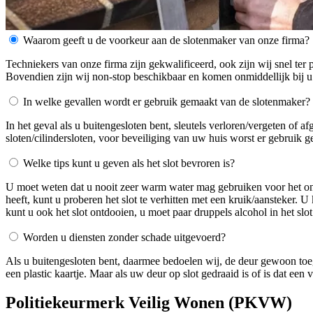
Waarom geeft u de voorkeur aan de slotenmaker van onze firma?
Techniekers van onze firma zijn gekwalificeerd, ook zijn wij snel ter 
Bovendien zijn wij non-stop beschikbaar en komen onmiddellijk bij u
In welke gevallen wordt er gebruik gemaakt van de slotenmaker?
In het geval als u buitengesloten bent, sleutels verloren/vergeten of 
sloten/cilindersloten, voor beveiliging van uw huis worst er gebruik 
Welke tips kunt u geven als het slot bevroren is?
U moet weten dat u nooit zeer warm water mag gebruiken voor het ontdo
heeft, kunt u proberen het slot te verhitten met een kruik/aansteker. 
kunt u ook het slot ontdooien, u moet paar druppels alcohol in het slot
Worden u diensten zonder schade uitgevoerd?
Als u buitengesloten bent, daarmee bedoelen wij, de deur gewoon toe
een plastic kaartje. Maar als uw deur op slot gedraaid is of is dat ee
Politiekeurmerk Veilig Wonen (PKVW)