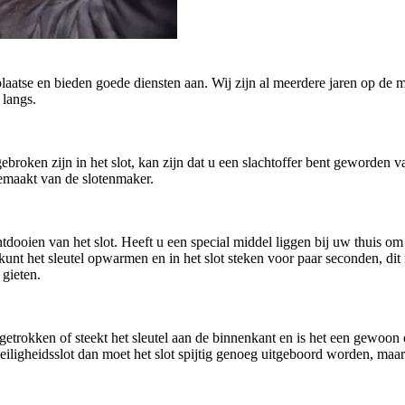
plaatse en bieden goede diensten aan. Wij zijn al meerdere jaren op de m
 langs.
afgebroken zijn in het slot, kan zijn dat u een slachtoffer bent geworde
gemaakt van de slotenmaker.
oien van het slot. Heeft u een special middel liggen bij uw thuis om h
U kunt het sleutel opwarmen en in het slot steken voor paar seconden, di
 gieten.
getrokken of steekt het sleutel aan de binnenkant en is het een gewoo
n veiligheidsslot dan moet het slot spijtig genoeg uitgeboord worden, ma