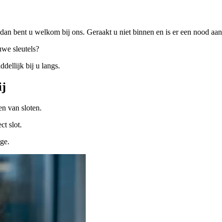
dan bent u welkom bij ons. Geraakt u niet binnen en is er een nood a
uwe sleutels?
ellijk bij u langs.
ij
n van sloten.
ct slot.
ige.