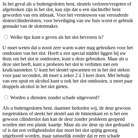
In het geval als u buitengesloten bent, sleutels verloren/vergeten of
afgebroken zijn in het slot, kan zijn dat u een slachtoffer bent
geworden van een inbraak. Voor het vernieuwen van verouderde
sloten/cilindersloten, voor beveiliging van uw huis worst er gebruik
gemaakt van de slotenmaker.
Welke tips kunt u geven als het slot bevroren is?
U moet weten dat u nooit zeer warm water mag gebruiken voor het
ontdooien van het slot. Heeft u een special middel liggen bij uw
thuis om het slot te ontdooien, kunt u deze gebruiken. Maar als u
deze niet heeft, kunt u proberen het slot te verhitten met een
kruik/aansteker. U kunt het sleutel opwarmen en in het slot steken
voor paar seconden, dit moet u zeker 2 á 3 keer doen. Met behulp
van een spuit en alcohol kunt u ook het slot ontdooien, u moet paar
druppels alcohol in het slot gieten.
Worden u diensten zonder schade uitgevoerd?
Als u buitengesloten bent, daarmee bedoelen wij, de deur gewoon
toegetrokken of steekt het sleutel aan de binnenkant en is het een
gewoon cilinderslot dan kan de deur zonder probleem geopend
worden met een plastic kaartje. Maar als uw deur op slot gedraaid is
of is dat een veiligheidsslot dan moet het slot spijtig genoeg
uitgeboord worden, maar natuurlijk zonder dat er een schade