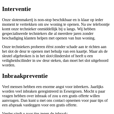
Interventie
Onze slotenmakerij is non-stop beschikbaar en is klaar op ieder
moment te vertrekken om uw woning te openen. Na uw telefoontje
komt onze technieker onmiddellijk bij u langs. Wij hebben
gespecialiseerde techniekers die al meerdere jaren zonder
beschadiging klanten helpen met openen van hun woning.
Onze techniekers proberen éérst zonder schade aan te richten aan
het slot de deur te openen met behulp van een kaartje. Maar als de
sleutel afgebroken is in het slot/cilinderslot of heeft u een
veiligheidscilinder in uw deur steken, dan moet het slot uitgeboord
worden.
Inbraakpreventie
Veel mensen hebben een enorme angst voor inbrekers. Jaarlijks
worden veel inbraken geregistreerd in Eesergroen. Mocht u paar
vragen hebben over inbraak of zou u een gratis offerte willen
aanvragen. Dan kunt u met ons contact opnemen voor paar tips of
een afspraak vastleggen voor een gratis offerte.
Verder vindt u paar tips tegen de inbraak: