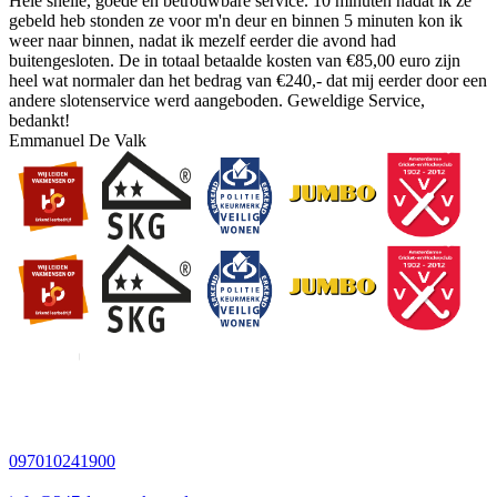
Hele snelle, goede en betrouwbare service. 10 minuten nadat ik ze
gebeld heb stonden ze voor m'n deur en binnen 5 minuten kon ik
weer naar binnen, nadat ik mezelf eerder die avond had
buitengesloten. De in totaal betaalde kosten van €85,00 euro zijn
heel wat normaler dan het bedrag van €240,- dat mij eerder door een
andere slotenservice werd aangeboden. Geweldige Service,
bedankt!
Emmanuel De Valk
097010241900