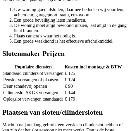
Uw woning goed afsluiten, daarmee bedoelen wij voordeur,
achterdeur, garagepoort, raam, enzovoort.
Een goede beveiliging laten installeren.
De woning moet altijd bewoond uitzien, laat altijd in de gang
licht branden.
Plaats camera’s waar het nodig is.
Een goede waakhond is het effectieve afschrikmiddel.
Slotenmaker Prijzen
Populaire diensten
Kosten incl montage & BTW
Standaard cilinderslot vervangen
€ 125
Penslot vervangen of plaatsen
€ 124
Deur schadevrij openen
€ 90
Cilinderslot SKG3 vervangen
€ 144
Oplegslot vervangen (standaard)
€ 179
Plaatsen van sloten/cilindersloten
Mocht u na jarenlang gebruik een versleten cilinderslot hebben of
kan zijn dat het slot gewoon niet meer werkt. Dan is de beste