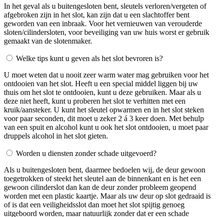
In het geval als u buitengesloten bent, sleutels verloren/vergeten of
afgebroken zijn in het slot, kan zijn dat u een slachtoffer bent
geworden van een inbraak. Voor het vernieuwen van verouderde
sloten/cilindersloten, voor beveiliging van uw huis worst er gebruik
gemaakt van de slotenmaker.
Welke tips kunt u geven als het slot bevroren is?
U moet weten dat u nooit zeer warm water mag gebruiken voor het
ontdooien van het slot. Heeft u een special middel liggen bij uw
thuis om het slot te ontdooien, kunt u deze gebruiken. Maar als u
deze niet heeft, kunt u proberen het slot te verhitten met een
kruik/aansteker. U kunt het sleutel opwarmen en in het slot steken
voor paar seconden, dit moet u zeker 2 á 3 keer doen. Met behulp
van een spuit en alcohol kunt u ook het slot ontdooien, u moet paar
druppels alcohol in het slot gieten.
Worden u diensten zonder schade uitgevoerd?
Als u buitengesloten bent, daarmee bedoelen wij, de deur gewoon
toegetrokken of steekt het sleutel aan de binnenkant en is het een
gewoon cilinderslot dan kan de deur zonder probleem geopend
worden met een plastic kaartje. Maar als uw deur op slot gedraaid is
of is dat een veiligheidsslot dan moet het slot spijtig genoeg
uitgeboord worden, maar natuurlijk zonder dat er een schade