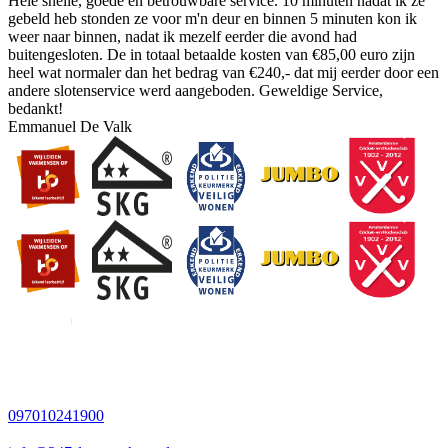
Hele snelle, goede en betrouwbare service. 10 minuten nadat ik ze
gebeld heb stonden ze voor m'n deur en binnen 5 minuten kon ik
weer naar binnen, nadat ik mezelf eerder die avond had
buitengesloten. De in totaal betaalde kosten van €85,00 euro zijn
heel wat normaler dan het bedrag van €240,- dat mij eerder door een
andere slotenservice werd aangeboden. Geweldige Service,
bedankt!
Emmanuel De Valk
097010241900