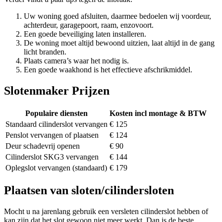
Uw woning goed afsluiten, daarmee bedoelen wij voordeur,
achterdeur, garagepoort, raam, enzovoort.
Een goede beveiliging laten installeren.
De woning moet altijd bewoond uitzien, laat altijd in de gang
licht branden.
Plaats camera’s waar het nodig is.
Een goede waakhond is het effectieve afschrikmiddel.
Slotenmaker Prijzen
Populaire diensten
Kosten incl montage & BTW
Standaard cilinderslot vervangen
€ 125
Penslot vervangen of plaatsen
€ 124
Deur schadevrij openen
€ 90
Cilinderslot SKG3 vervangen
€ 144
Oplegslot vervangen (standaard)
€ 179
Plaatsen van sloten/cilindersloten
Mocht u na jarenlang gebruik een versleten cilinderslot hebben of
kan zijn dat het slot gewoon niet meer werkt. Dan is de beste