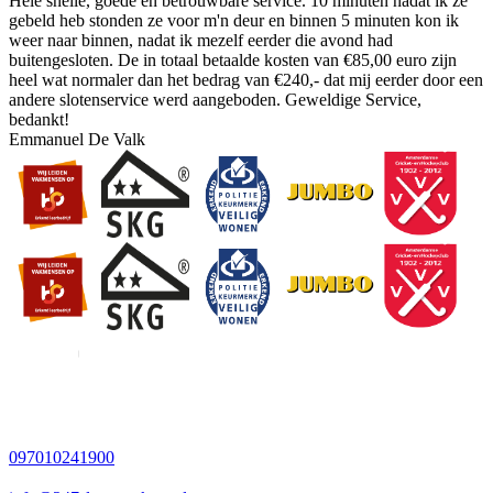
Hele snelle, goede en betrouwbare service. 10 minuten nadat ik ze
gebeld heb stonden ze voor m'n deur en binnen 5 minuten kon ik
weer naar binnen, nadat ik mezelf eerder die avond had
buitengesloten. De in totaal betaalde kosten van €85,00 euro zijn
heel wat normaler dan het bedrag van €240,- dat mij eerder door een
andere slotenservice werd aangeboden. Geweldige Service,
bedankt!
Emmanuel De Valk
097010241900