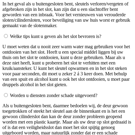
In het geval als u buitengesloten bent, sleutels verloren/vergeten of
afgebroken zijn in het slot, kan zijn dat u een slachtoffer bent
geworden van een inbraak. Voor het vernieuwen van verouderde
sloten/cilindersloten, voor beveiliging van uw huis worst er gebruik
gemaakt van de slotenmaker.
Welke tips kunt u geven als het slot bevroren is?
U moet weten dat u nooit zeer warm water mag gebruiken voor het
ontdooien van het slot. Heeft u een special middel liggen bij uw
thuis om het slot te ontdooien, kunt u deze gebruiken. Maar als u
deze niet heeft, kunt u proberen het slot te verhitten met een
kruik/aansteker. U kunt het sleutel opwarmen en in het slot steken
voor paar seconden, dit moet u zeker 2 á 3 keer doen. Met behulp
van een spuit en alcohol kunt u ook het slot ontdooien, u moet paar
druppels alcohol in het slot gieten.
Worden u diensten zonder schade uitgevoerd?
Als u buitengesloten bent, daarmee bedoelen wij, de deur gewoon
toegetrokken of steekt het sleutel aan de binnenkant en is het een
gewoon cilinderslot dan kan de deur zonder probleem geopend
worden met een plastic kaartje. Maar als uw deur op slot gedraaid is
of is dat een veiligheidsslot dan moet het slot spijtig genoeg
uitgeboord worden, maar natuurlijk zonder dat er een schade