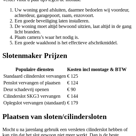
Uw woning goed afsluiten, daarmee bedoelen wij voordeur,
achterdeur, garagepoort, raam, enzovoort.
Een goede beveiliging laten installeren.
De woning moet altijd bewoond uitzien, laat altijd in de gang
licht branden.
Plaats camera’s waar het nodig is.
Een goede waakhond is het effectieve afschrikmiddel.
Slotenmaker Prijzen
Populaire diensten
Kosten incl montage & BTW
Standaard cilinderslot vervangen
€ 125
Penslot vervangen of plaatsen
€ 124
Deur schadevrij openen
€ 90
Cilinderslot SKG3 vervangen
€ 144
Oplegslot vervangen (standaard)
€ 179
Plaatsen van sloten/cilindersloten
Mocht u na jarenlang gebruik een versleten cilinderslot hebben of
kan zijn dat het slot gewoon niet meer werkt. Dan is de beste