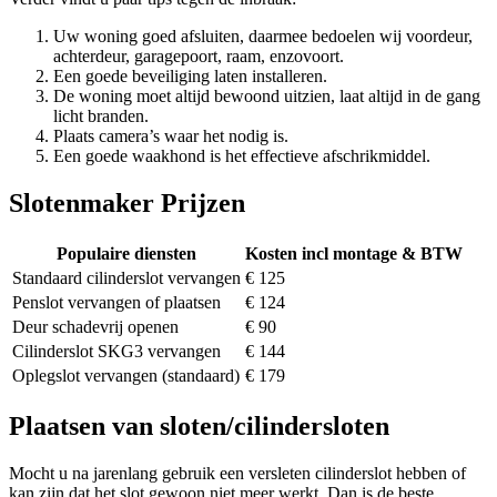
Uw woning goed afsluiten, daarmee bedoelen wij voordeur,
achterdeur, garagepoort, raam, enzovoort.
Een goede beveiliging laten installeren.
De woning moet altijd bewoond uitzien, laat altijd in de gang
licht branden.
Plaats camera’s waar het nodig is.
Een goede waakhond is het effectieve afschrikmiddel.
Slotenmaker Prijzen
Populaire diensten
Kosten incl montage & BTW
Standaard cilinderslot vervangen
€ 125
Penslot vervangen of plaatsen
€ 124
Deur schadevrij openen
€ 90
Cilinderslot SKG3 vervangen
€ 144
Oplegslot vervangen (standaard)
€ 179
Plaatsen van sloten/cilindersloten
Mocht u na jarenlang gebruik een versleten cilinderslot hebben of
kan zijn dat het slot gewoon niet meer werkt. Dan is de beste