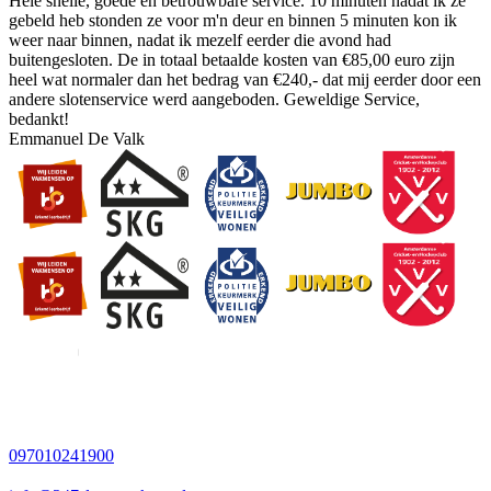
Hele snelle, goede en betrouwbare service. 10 minuten nadat ik ze
gebeld heb stonden ze voor m'n deur en binnen 5 minuten kon ik
weer naar binnen, nadat ik mezelf eerder die avond had
buitengesloten. De in totaal betaalde kosten van €85,00 euro zijn
heel wat normaler dan het bedrag van €240,- dat mij eerder door een
andere slotenservice werd aangeboden. Geweldige Service,
bedankt!
Emmanuel De Valk
097010241900