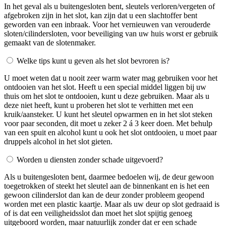
In het geval als u buitengesloten bent, sleutels verloren/vergeten of
afgebroken zijn in het slot, kan zijn dat u een slachtoffer bent
geworden van een inbraak. Voor het vernieuwen van verouderde
sloten/cilindersloten, voor beveiliging van uw huis worst er gebruik
gemaakt van de slotenmaker.
Welke tips kunt u geven als het slot bevroren is?
U moet weten dat u nooit zeer warm water mag gebruiken voor het
ontdooien van het slot. Heeft u een special middel liggen bij uw
thuis om het slot te ontdooien, kunt u deze gebruiken. Maar als u
deze niet heeft, kunt u proberen het slot te verhitten met een
kruik/aansteker. U kunt het sleutel opwarmen en in het slot steken
voor paar seconden, dit moet u zeker 2 á 3 keer doen. Met behulp
van een spuit en alcohol kunt u ook het slot ontdooien, u moet paar
druppels alcohol in het slot gieten.
Worden u diensten zonder schade uitgevoerd?
Als u buitengesloten bent, daarmee bedoelen wij, de deur gewoon
toegetrokken of steekt het sleutel aan de binnenkant en is het een
gewoon cilinderslot dan kan de deur zonder probleem geopend
worden met een plastic kaartje. Maar als uw deur op slot gedraaid is
of is dat een veiligheidsslot dan moet het slot spijtig genoeg
uitgeboord worden, maar natuurlijk zonder dat er een schade