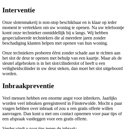
Interventie
Onze slotenmakerij is non-stop beschikbaar en is klaar op ieder
moment te vertrekken om uw woning te openen. Na uw telefoontje
komt onze technieker onmiddellijk bij u langs. Wij hebben
gespecialiseerde techniekers die al meerdere jaren zonder
beschadiging klanten helpen met openen van hun woning.
Onze techniekers proberen éérst zonder schade aan te richten aan
het slot de deur te openen met behulp van een kaartje. Maar als de
sleutel afgebroken is in het slot/cilinderslot of heeft u een
veiligheidscilinder in uw deur steken, dan moet het slot uitgeboord
worden.
Inbraakpreventie
Veel mensen hebben een enorme angst voor inbrekers. Jaarlijks
worden veel inbraken geregistreerd in Finsterwolde. Mocht u paar
vragen hebben over inbraak of zou u een gratis offerte willen
aanvragen. Dan kunt u met ons contact opnemen voor paar tips of
een afspraak vastleggen voor een gratis offerte.
Verder vindt u paar tips tegen de inbraak: