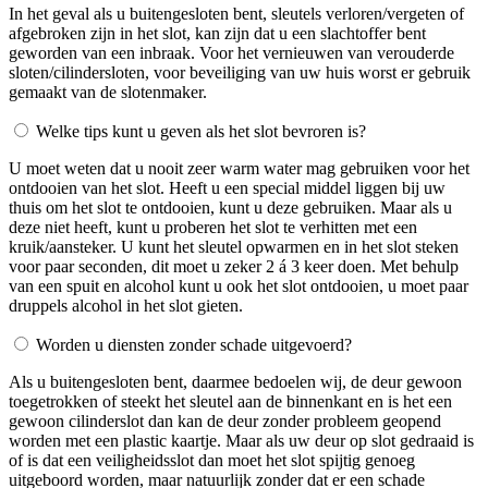
In het geval als u buitengesloten bent, sleutels verloren/vergeten of
afgebroken zijn in het slot, kan zijn dat u een slachtoffer bent
geworden van een inbraak. Voor het vernieuwen van verouderde
sloten/cilindersloten, voor beveiliging van uw huis worst er gebruik
gemaakt van de slotenmaker.
Welke tips kunt u geven als het slot bevroren is?
U moet weten dat u nooit zeer warm water mag gebruiken voor het
ontdooien van het slot. Heeft u een special middel liggen bij uw
thuis om het slot te ontdooien, kunt u deze gebruiken. Maar als u
deze niet heeft, kunt u proberen het slot te verhitten met een
kruik/aansteker. U kunt het sleutel opwarmen en in het slot steken
voor paar seconden, dit moet u zeker 2 á 3 keer doen. Met behulp
van een spuit en alcohol kunt u ook het slot ontdooien, u moet paar
druppels alcohol in het slot gieten.
Worden u diensten zonder schade uitgevoerd?
Als u buitengesloten bent, daarmee bedoelen wij, de deur gewoon
toegetrokken of steekt het sleutel aan de binnenkant en is het een
gewoon cilinderslot dan kan de deur zonder probleem geopend
worden met een plastic kaartje. Maar als uw deur op slot gedraaid is
of is dat een veiligheidsslot dan moet het slot spijtig genoeg
uitgeboord worden, maar natuurlijk zonder dat er een schade