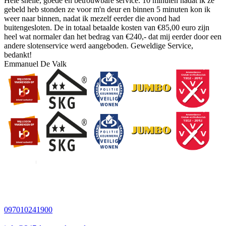
Hele snelle, goede en betrouwbare service. 10 minuten nadat ik ze
gebeld heb stonden ze voor m'n deur en binnen 5 minuten kon ik
weer naar binnen, nadat ik mezelf eerder die avond had
buitengesloten. De in totaal betaalde kosten van €85,00 euro zijn
heel wat normaler dan het bedrag van €240,- dat mij eerder door een
andere slotenservice werd aangeboden. Geweldige Service,
bedankt!
Emmanuel De Valk
097010241900