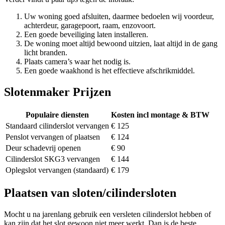
Uw woning goed afsluiten, daarmee bedoelen wij voordeur,
achterdeur, garagepoort, raam, enzovoort.
Een goede beveiliging laten installeren.
De woning moet altijd bewoond uitzien, laat altijd in de gang
licht branden.
Plaats camera’s waar het nodig is.
Een goede waakhond is het effectieve afschrikmiddel.
Slotenmaker Prijzen
Populaire diensten
Kosten incl montage & BTW
Standaard cilinderslot vervangen
€ 125
Penslot vervangen of plaatsen
€ 124
Deur schadevrij openen
€ 90
Cilinderslot SKG3 vervangen
€ 144
Oplegslot vervangen (standaard)
€ 179
Plaatsen van sloten/cilindersloten
Mocht u na jarenlang gebruik een versleten cilinderslot hebben of
kan zijn dat het slot gewoon niet meer werkt. Dan is de beste