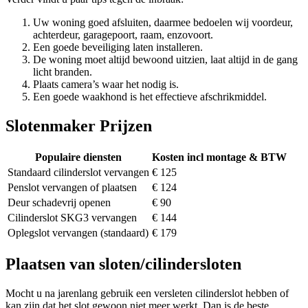
Uw woning goed afsluiten, daarmee bedoelen wij voordeur,
achterdeur, garagepoort, raam, enzovoort.
Een goede beveiliging laten installeren.
De woning moet altijd bewoond uitzien, laat altijd in de gang
licht branden.
Plaats camera’s waar het nodig is.
Een goede waakhond is het effectieve afschrikmiddel.
Slotenmaker Prijzen
Populaire diensten
Kosten incl montage & BTW
Standaard cilinderslot vervangen
€ 125
Penslot vervangen of plaatsen
€ 124
Deur schadevrij openen
€ 90
Cilinderslot SKG3 vervangen
€ 144
Oplegslot vervangen (standaard)
€ 179
Plaatsen van sloten/cilindersloten
Mocht u na jarenlang gebruik een versleten cilinderslot hebben of
kan zijn dat het slot gewoon niet meer werkt. Dan is de beste