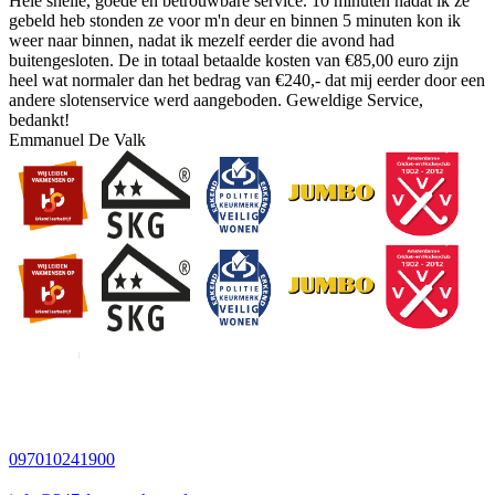
Hele snelle, goede en betrouwbare service. 10 minuten nadat ik ze
gebeld heb stonden ze voor m'n deur en binnen 5 minuten kon ik
weer naar binnen, nadat ik mezelf eerder die avond had
buitengesloten. De in totaal betaalde kosten van €85,00 euro zijn
heel wat normaler dan het bedrag van €240,- dat mij eerder door een
andere slotenservice werd aangeboden. Geweldige Service,
bedankt!
Emmanuel De Valk
097010241900