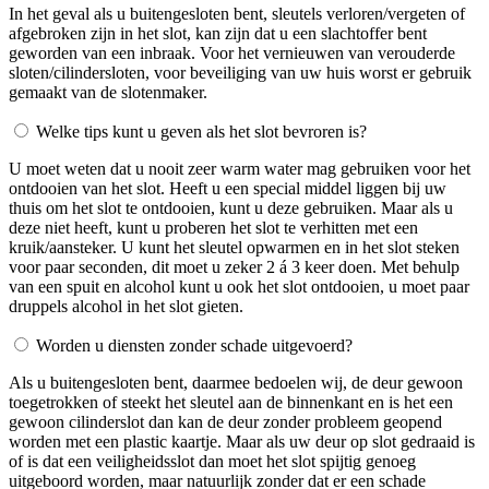
In het geval als u buitengesloten bent, sleutels verloren/vergeten of
afgebroken zijn in het slot, kan zijn dat u een slachtoffer bent
geworden van een inbraak. Voor het vernieuwen van verouderde
sloten/cilindersloten, voor beveiliging van uw huis worst er gebruik
gemaakt van de slotenmaker.
Welke tips kunt u geven als het slot bevroren is?
U moet weten dat u nooit zeer warm water mag gebruiken voor het
ontdooien van het slot. Heeft u een special middel liggen bij uw
thuis om het slot te ontdooien, kunt u deze gebruiken. Maar als u
deze niet heeft, kunt u proberen het slot te verhitten met een
kruik/aansteker. U kunt het sleutel opwarmen en in het slot steken
voor paar seconden, dit moet u zeker 2 á 3 keer doen. Met behulp
van een spuit en alcohol kunt u ook het slot ontdooien, u moet paar
druppels alcohol in het slot gieten.
Worden u diensten zonder schade uitgevoerd?
Als u buitengesloten bent, daarmee bedoelen wij, de deur gewoon
toegetrokken of steekt het sleutel aan de binnenkant en is het een
gewoon cilinderslot dan kan de deur zonder probleem geopend
worden met een plastic kaartje. Maar als uw deur op slot gedraaid is
of is dat een veiligheidsslot dan moet het slot spijtig genoeg
uitgeboord worden, maar natuurlijk zonder dat er een schade