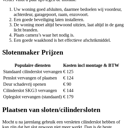
Uw woning goed afsluiten, daarmee bedoelen wij voordeur,
achterdeur, garagepoort, raam, enzovoort.
Een goede beveiliging laten installeren.
De woning moet altijd bewoond uitzien, laat altijd in de gang
licht branden.
Plaats camera’s waar het nodig is.
Een goede waakhond is het effectieve afschrikmiddel.
Slotenmaker Prijzen
Populaire diensten
Kosten incl montage & BTW
Standaard cilinderslot vervangen
€ 125
Penslot vervangen of plaatsen
€ 124
Deur schadevrij openen
€ 90
Cilinderslot SKG3 vervangen
€ 144
Oplegslot vervangen (standaard)
€ 179
Plaatsen van sloten/cilindersloten
Mocht u na jarenlang gebruik een versleten cilinderslot hebben of
kan zijn dat het slot gewoon niet meer werkt. Dan is de beste