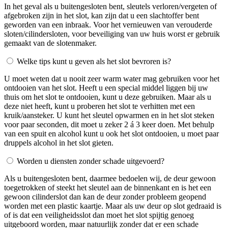
In het geval als u buitengesloten bent, sleutels verloren/vergeten of
afgebroken zijn in het slot, kan zijn dat u een slachtoffer bent
geworden van een inbraak. Voor het vernieuwen van verouderde
sloten/cilindersloten, voor beveiliging van uw huis worst er gebruik
gemaakt van de slotenmaker.
Welke tips kunt u geven als het slot bevroren is?
U moet weten dat u nooit zeer warm water mag gebruiken voor het
ontdooien van het slot. Heeft u een special middel liggen bij uw
thuis om het slot te ontdooien, kunt u deze gebruiken. Maar als u
deze niet heeft, kunt u proberen het slot te verhitten met een
kruik/aansteker. U kunt het sleutel opwarmen en in het slot steken
voor paar seconden, dit moet u zeker 2 á 3 keer doen. Met behulp
van een spuit en alcohol kunt u ook het slot ontdooien, u moet paar
druppels alcohol in het slot gieten.
Worden u diensten zonder schade uitgevoerd?
Als u buitengesloten bent, daarmee bedoelen wij, de deur gewoon
toegetrokken of steekt het sleutel aan de binnenkant en is het een
gewoon cilinderslot dan kan de deur zonder probleem geopend
worden met een plastic kaartje. Maar als uw deur op slot gedraaid is
of is dat een veiligheidsslot dan moet het slot spijtig genoeg
uitgeboord worden, maar natuurlijk zonder dat er een schade