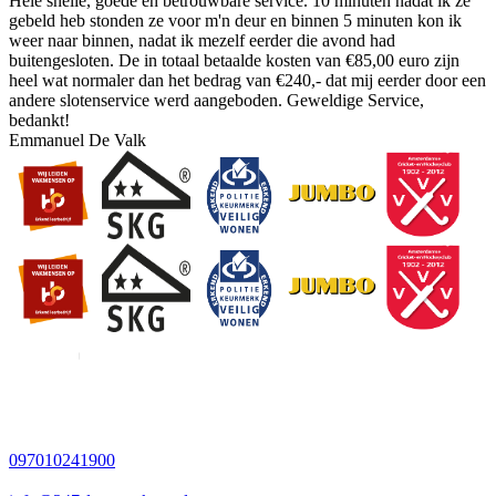
Hele snelle, goede en betrouwbare service. 10 minuten nadat ik ze
gebeld heb stonden ze voor m'n deur en binnen 5 minuten kon ik
weer naar binnen, nadat ik mezelf eerder die avond had
buitengesloten. De in totaal betaalde kosten van €85,00 euro zijn
heel wat normaler dan het bedrag van €240,- dat mij eerder door een
andere slotenservice werd aangeboden. Geweldige Service,
bedankt!
Emmanuel De Valk
097010241900