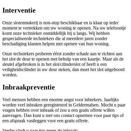
Interventie
Onze slotenmakerij is non-stop beschikbaar en is klaar op ieder
moment te vertrekken om uw woning te openen. Na uw telefoontje
komt onze technieker onmiddellijk bij u langs. Wij hebben
gespecialiseerde techniekers die al meerdere jaren zonder
beschadiging klanten helpen met openen van hun woning.
Onze techniekers proberen éérst zonder schade aan te richten aan
het slot de deur te openen met behulp van een kaartje. Maar als de
sleutel afgebroken is in het slot/cilinderslot of heeft u een
veiligheidscilinder in uw deur steken, dan moet het slot uitgeboord
worden.
Inbraakpreventie
Veel mensen hebben een enorme angst voor inbrekers. Jaarlijks
worden veel inbraken geregistreerd in Geldermalsen. Mocht u paar
vragen hebben over inbraak of zou u een gratis offerte willen
aanvragen. Dan kunt u met ons contact opnemen voor paar tips of
een afspraak vastleggen voor een gratis offerte.
Verder vindt u paar tips tegen de inbraak: