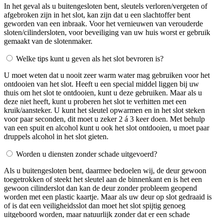
In het geval als u buitengesloten bent, sleutels verloren/vergeten of
afgebroken zijn in het slot, kan zijn dat u een slachtoffer bent
geworden van een inbraak. Voor het vernieuwen van verouderde
sloten/cilindersloten, voor beveiliging van uw huis worst er gebruik
gemaakt van de slotenmaker.
Welke tips kunt u geven als het slot bevroren is?
U moet weten dat u nooit zeer warm water mag gebruiken voor het
ontdooien van het slot. Heeft u een special middel liggen bij uw
thuis om het slot te ontdooien, kunt u deze gebruiken. Maar als u
deze niet heeft, kunt u proberen het slot te verhitten met een
kruik/aansteker. U kunt het sleutel opwarmen en in het slot steken
voor paar seconden, dit moet u zeker 2 á 3 keer doen. Met behulp
van een spuit en alcohol kunt u ook het slot ontdooien, u moet paar
druppels alcohol in het slot gieten.
Worden u diensten zonder schade uitgevoerd?
Als u buitengesloten bent, daarmee bedoelen wij, de deur gewoon
toegetrokken of steekt het sleutel aan de binnenkant en is het een
gewoon cilinderslot dan kan de deur zonder probleem geopend
worden met een plastic kaartje. Maar als uw deur op slot gedraaid is
of is dat een veiligheidsslot dan moet het slot spijtig genoeg
uitgeboord worden, maar natuurlijk zonder dat er een schade