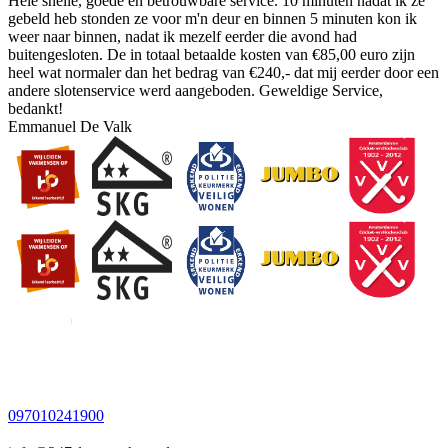
Hele snelle, goede en betrouwbare service. 10 minuten nadat ik ze
gebeld heb stonden ze voor m'n deur en binnen 5 minuten kon ik
weer naar binnen, nadat ik mezelf eerder die avond had
buitengesloten. De in totaal betaalde kosten van €85,00 euro zijn
heel wat normaler dan het bedrag van €240,- dat mij eerder door een
andere slotenservice werd aangeboden. Geweldige Service,
bedankt!
Emmanuel De Valk
097010241900