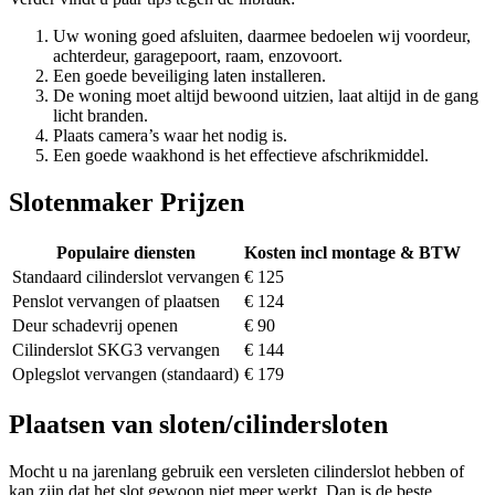
Uw woning goed afsluiten, daarmee bedoelen wij voordeur,
achterdeur, garagepoort, raam, enzovoort.
Een goede beveiliging laten installeren.
De woning moet altijd bewoond uitzien, laat altijd in de gang
licht branden.
Plaats camera’s waar het nodig is.
Een goede waakhond is het effectieve afschrikmiddel.
Slotenmaker Prijzen
Populaire diensten
Kosten incl montage & BTW
Standaard cilinderslot vervangen
€ 125
Penslot vervangen of plaatsen
€ 124
Deur schadevrij openen
€ 90
Cilinderslot SKG3 vervangen
€ 144
Oplegslot vervangen (standaard)
€ 179
Plaatsen van sloten/cilindersloten
Mocht u na jarenlang gebruik een versleten cilinderslot hebben of
kan zijn dat het slot gewoon niet meer werkt. Dan is de beste