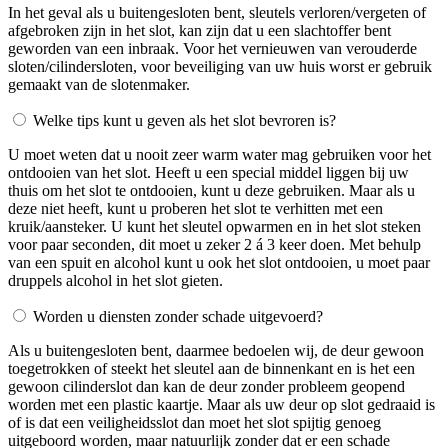
In het geval als u buitengesloten bent, sleutels verloren/vergeten of
afgebroken zijn in het slot, kan zijn dat u een slachtoffer bent
geworden van een inbraak. Voor het vernieuwen van verouderde
sloten/cilindersloten, voor beveiliging van uw huis worst er gebruik
gemaakt van de slotenmaker.
Welke tips kunt u geven als het slot bevroren is?
U moet weten dat u nooit zeer warm water mag gebruiken voor het
ontdooien van het slot. Heeft u een special middel liggen bij uw
thuis om het slot te ontdooien, kunt u deze gebruiken. Maar als u
deze niet heeft, kunt u proberen het slot te verhitten met een
kruik/aansteker. U kunt het sleutel opwarmen en in het slot steken
voor paar seconden, dit moet u zeker 2 á 3 keer doen. Met behulp
van een spuit en alcohol kunt u ook het slot ontdooien, u moet paar
druppels alcohol in het slot gieten.
Worden u diensten zonder schade uitgevoerd?
Als u buitengesloten bent, daarmee bedoelen wij, de deur gewoon
toegetrokken of steekt het sleutel aan de binnenkant en is het een
gewoon cilinderslot dan kan de deur zonder probleem geopend
worden met een plastic kaartje. Maar als uw deur op slot gedraaid is
of is dat een veiligheidsslot dan moet het slot spijtig genoeg
uitgeboord worden, maar natuurlijk zonder dat er een schade