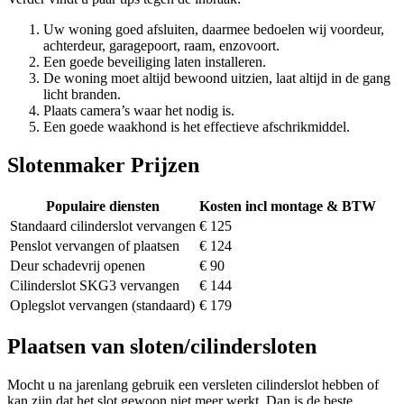
Uw woning goed afsluiten, daarmee bedoelen wij voordeur,
achterdeur, garagepoort, raam, enzovoort.
Een goede beveiliging laten installeren.
De woning moet altijd bewoond uitzien, laat altijd in de gang
licht branden.
Plaats camera’s waar het nodig is.
Een goede waakhond is het effectieve afschrikmiddel.
Slotenmaker Prijzen
Populaire diensten
Kosten incl montage & BTW
Standaard cilinderslot vervangen
€ 125
Penslot vervangen of plaatsen
€ 124
Deur schadevrij openen
€ 90
Cilinderslot SKG3 vervangen
€ 144
Oplegslot vervangen (standaard)
€ 179
Plaatsen van sloten/cilindersloten
Mocht u na jarenlang gebruik een versleten cilinderslot hebben of
kan zijn dat het slot gewoon niet meer werkt. Dan is de beste