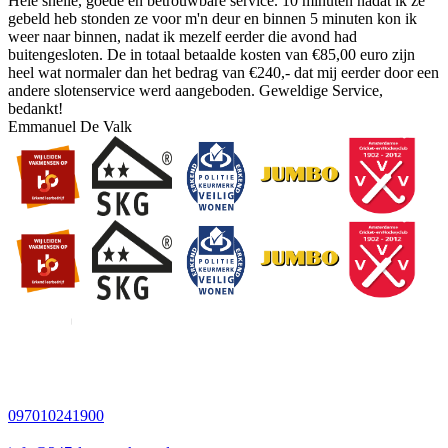
Hele snelle, goede en betrouwbare service. 10 minuten nadat ik ze
gebeld heb stonden ze voor m'n deur en binnen 5 minuten kon ik
weer naar binnen, nadat ik mezelf eerder die avond had
buitengesloten. De in totaal betaalde kosten van €85,00 euro zijn
heel wat normaler dan het bedrag van €240,- dat mij eerder door een
andere slotenservice werd aangeboden. Geweldige Service,
bedankt!
Emmanuel De Valk
097010241900