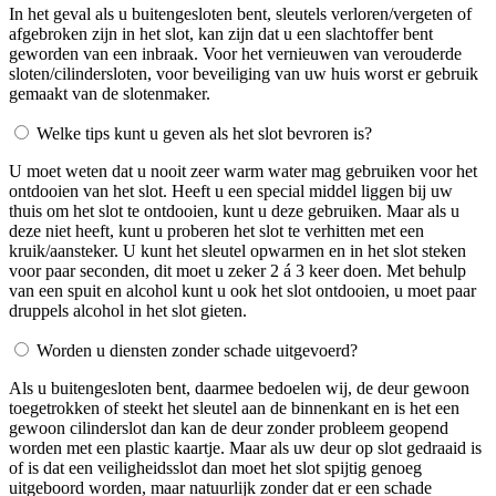
In het geval als u buitengesloten bent, sleutels verloren/vergeten of
afgebroken zijn in het slot, kan zijn dat u een slachtoffer bent
geworden van een inbraak. Voor het vernieuwen van verouderde
sloten/cilindersloten, voor beveiliging van uw huis worst er gebruik
gemaakt van de slotenmaker.
Welke tips kunt u geven als het slot bevroren is?
U moet weten dat u nooit zeer warm water mag gebruiken voor het
ontdooien van het slot. Heeft u een special middel liggen bij uw
thuis om het slot te ontdooien, kunt u deze gebruiken. Maar als u
deze niet heeft, kunt u proberen het slot te verhitten met een
kruik/aansteker. U kunt het sleutel opwarmen en in het slot steken
voor paar seconden, dit moet u zeker 2 á 3 keer doen. Met behulp
van een spuit en alcohol kunt u ook het slot ontdooien, u moet paar
druppels alcohol in het slot gieten.
Worden u diensten zonder schade uitgevoerd?
Als u buitengesloten bent, daarmee bedoelen wij, de deur gewoon
toegetrokken of steekt het sleutel aan de binnenkant en is het een
gewoon cilinderslot dan kan de deur zonder probleem geopend
worden met een plastic kaartje. Maar als uw deur op slot gedraaid is
of is dat een veiligheidsslot dan moet het slot spijtig genoeg
uitgeboord worden, maar natuurlijk zonder dat er een schade