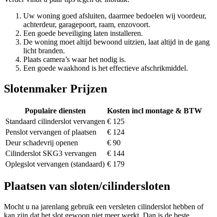
Uw woning goed afsluiten, daarmee bedoelen wij voordeur,
achterdeur, garagepoort, raam, enzovoort.
Een goede beveiliging laten installeren.
De woning moet altijd bewoond uitzien, laat altijd in de gang
licht branden.
Plaats camera’s waar het nodig is.
Een goede waakhond is het effectieve afschrikmiddel.
Slotenmaker Prijzen
Populaire diensten
Kosten incl montage & BTW
Standaard cilinderslot vervangen
€ 125
Penslot vervangen of plaatsen
€ 124
Deur schadevrij openen
€ 90
Cilinderslot SKG3 vervangen
€ 144
Oplegslot vervangen (standaard)
€ 179
Plaatsen van sloten/cilindersloten
Mocht u na jarenlang gebruik een versleten cilinderslot hebben of
kan zijn dat het slot gewoon niet meer werkt. Dan is de beste