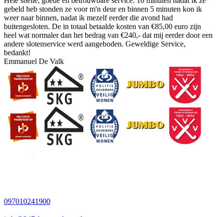
Hele snelle, goede en betrouwbare service. 10 minuten nadat ik ze
gebeld heb stonden ze voor m'n deur en binnen 5 minuten kon ik
weer naar binnen, nadat ik mezelf eerder die avond had
buitengesloten. De in totaal betaalde kosten van €85,00 euro zijn
heel wat normaler dan het bedrag van €240,- dat mij eerder door een
andere slotenservice werd aangeboden. Geweldige Service,
bedankt!
Emmanuel De Valk
097010241900