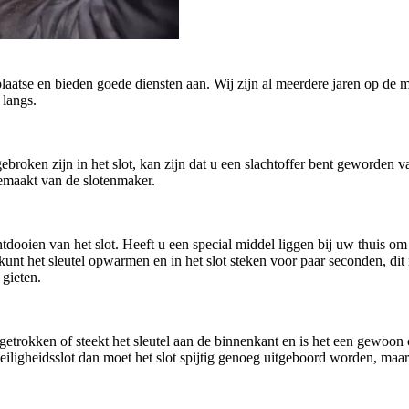
plaatse en bieden goede diensten aan. Wij zijn al meerdere jaren op de m
 langs.
afgebroken zijn in het slot, kan zijn dat u een slachtoffer bent geworde
gemaakt van de slotenmaker.
oien van het slot. Heeft u een special middel liggen bij uw thuis om h
U kunt het sleutel opwarmen en in het slot steken voor paar seconden, di
 gieten.
getrokken of steekt het sleutel aan de binnenkant en is het een gewoo
n veiligheidsslot dan moet het slot spijtig genoeg uitgeboord worden, ma