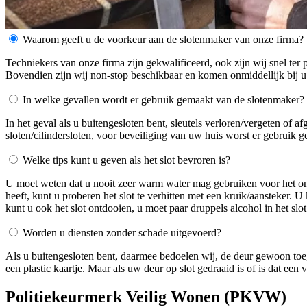
Waarom geeft u de voorkeur aan de slotenmaker van onze firma?
Techniekers van onze firma zijn gekwalificeerd, ook zijn wij snel ter 
Bovendien zijn wij non-stop beschikbaar en komen onmiddellijk bij u
In welke gevallen wordt er gebruik gemaakt van de slotenmaker?
In het geval als u buitengesloten bent, sleutels verloren/vergeten of 
sloten/cilindersloten, voor beveiliging van uw huis worst er gebruik 
Welke tips kunt u geven als het slot bevroren is?
U moet weten dat u nooit zeer warm water mag gebruiken voor het ontdo
heeft, kunt u proberen het slot te verhitten met een kruik/aansteker. 
kunt u ook het slot ontdooien, u moet paar druppels alcohol in het slot
Worden u diensten zonder schade uitgevoerd?
Als u buitengesloten bent, daarmee bedoelen wij, de deur gewoon toe
een plastic kaartje. Maar als uw deur op slot gedraaid is of is dat ee
Politiekeurmerk Veilig Wonen (PKVW)