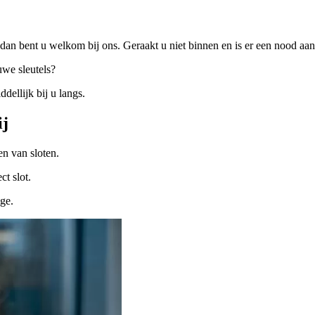
dan bent u welkom bij ons. Geraakt u niet binnen en is er een nood a
uwe sleutels?
ellijk bij u langs.
ij
n van sloten.
ct slot.
ige.