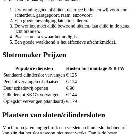
Uw woning goed afsluiten, daarmee bedoelen wij voordeur,
achterdeur, garagepoort, raam, enzovoort.
Een goede beveiliging laten installeren.
De woning moet altijd bewoond uitzien, laat altijd in de gang
licht branden.
Plaats camera’s waar het nodig is.
Een goede waakhond is het effectieve afschrikmiddel.
Slotenmaker Prijzen
Populaire diensten
Kosten incl montage & BTW
Standaard cilinderslot vervangen
€ 125
Penslot vervangen of plaatsen
€ 124
Deur schadevrij openen
€ 90
Cilinderslot SKG3 vervangen
€ 144
Oplegslot vervangen (standaard)
€ 179
Plaatsen van sloten/cilindersloten
Mocht u na jarenlang gebruik een versleten cilinderslot hebben of
kan zijn dat het slot gewoon niet meer werkt. Dan is de beste