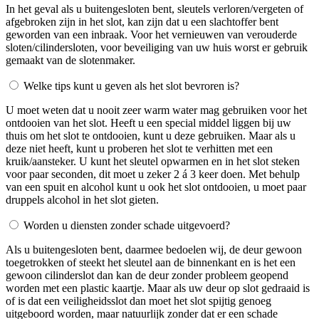
In het geval als u buitengesloten bent, sleutels verloren/vergeten of
afgebroken zijn in het slot, kan zijn dat u een slachtoffer bent
geworden van een inbraak. Voor het vernieuwen van verouderde
sloten/cilindersloten, voor beveiliging van uw huis worst er gebruik
gemaakt van de slotenmaker.
Welke tips kunt u geven als het slot bevroren is?
U moet weten dat u nooit zeer warm water mag gebruiken voor het
ontdooien van het slot. Heeft u een special middel liggen bij uw
thuis om het slot te ontdooien, kunt u deze gebruiken. Maar als u
deze niet heeft, kunt u proberen het slot te verhitten met een
kruik/aansteker. U kunt het sleutel opwarmen en in het slot steken
voor paar seconden, dit moet u zeker 2 á 3 keer doen. Met behulp
van een spuit en alcohol kunt u ook het slot ontdooien, u moet paar
druppels alcohol in het slot gieten.
Worden u diensten zonder schade uitgevoerd?
Als u buitengesloten bent, daarmee bedoelen wij, de deur gewoon
toegetrokken of steekt het sleutel aan de binnenkant en is het een
gewoon cilinderslot dan kan de deur zonder probleem geopend
worden met een plastic kaartje. Maar als uw deur op slot gedraaid is
of is dat een veiligheidsslot dan moet het slot spijtig genoeg
uitgeboord worden, maar natuurlijk zonder dat er een schade