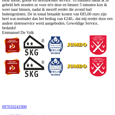
Hele snelle, goede en betrouwbare service. 10 minuten nadat ik ze
gebeld heb stonden ze voor m'n deur en binnen 5 minuten kon ik
weer naar binnen, nadat ik mezelf eerder die avond had
buitengesloten. De in totaal betaalde kosten van €85,00 euro zijn
heel wat normaler dan het bedrag van €240,- dat mij eerder door een
andere slotenservice werd aangeboden. Geweldige Service,
bedankt!
Emmanuel De Valk
097010241900