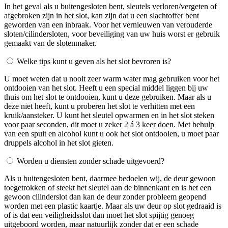
In het geval als u buitengesloten bent, sleutels verloren/vergeten of
afgebroken zijn in het slot, kan zijn dat u een slachtoffer bent
geworden van een inbraak. Voor het vernieuwen van verouderde
sloten/cilindersloten, voor beveiliging van uw huis worst er gebruik
gemaakt van de slotenmaker.
Welke tips kunt u geven als het slot bevroren is?
U moet weten dat u nooit zeer warm water mag gebruiken voor het
ontdooien van het slot. Heeft u een special middel liggen bij uw
thuis om het slot te ontdooien, kunt u deze gebruiken. Maar als u
deze niet heeft, kunt u proberen het slot te verhitten met een
kruik/aansteker. U kunt het sleutel opwarmen en in het slot steken
voor paar seconden, dit moet u zeker 2 á 3 keer doen. Met behulp
van een spuit en alcohol kunt u ook het slot ontdooien, u moet paar
druppels alcohol in het slot gieten.
Worden u diensten zonder schade uitgevoerd?
Als u buitengesloten bent, daarmee bedoelen wij, de deur gewoon
toegetrokken of steekt het sleutel aan de binnenkant en is het een
gewoon cilinderslot dan kan de deur zonder probleem geopend
worden met een plastic kaartje. Maar als uw deur op slot gedraaid is
of is dat een veiligheidsslot dan moet het slot spijtig genoeg
uitgeboord worden, maar natuurlijk zonder dat er een schade