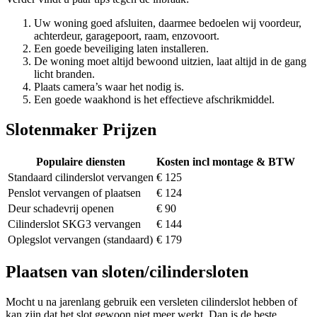
Uw woning goed afsluiten, daarmee bedoelen wij voordeur,
achterdeur, garagepoort, raam, enzovoort.
Een goede beveiliging laten installeren.
De woning moet altijd bewoond uitzien, laat altijd in de gang
licht branden.
Plaats camera’s waar het nodig is.
Een goede waakhond is het effectieve afschrikmiddel.
Slotenmaker Prijzen
Populaire diensten
Kosten incl montage & BTW
Standaard cilinderslot vervangen
€ 125
Penslot vervangen of plaatsen
€ 124
Deur schadevrij openen
€ 90
Cilinderslot SKG3 vervangen
€ 144
Oplegslot vervangen (standaard)
€ 179
Plaatsen van sloten/cilindersloten
Mocht u na jarenlang gebruik een versleten cilinderslot hebben of
kan zijn dat het slot gewoon niet meer werkt. Dan is de beste