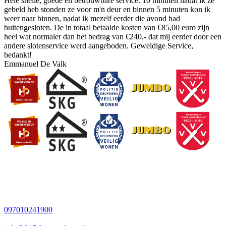
Hele snelle, goede en betrouwbare service. 10 minuten nadat ik ze
gebeld heb stonden ze voor m'n deur en binnen 5 minuten kon ik
weer naar binnen, nadat ik mezelf eerder die avond had
buitengesloten. De in totaal betaalde kosten van €85,00 euro zijn
heel wat normaler dan het bedrag van €240,- dat mij eerder door een
andere slotenservice werd aangeboden. Geweldige Service,
bedankt!
Emmanuel De Valk
097010241900