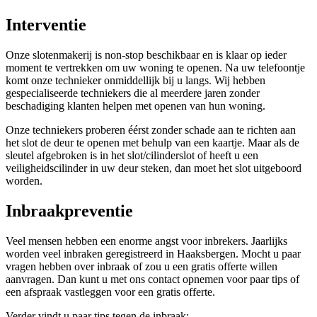
Interventie
Onze slotenmakerij is non-stop beschikbaar en is klaar op ieder
moment te vertrekken om uw woning te openen. Na uw telefoontje
komt onze technieker onmiddellijk bij u langs. Wij hebben
gespecialiseerde techniekers die al meerdere jaren zonder
beschadiging klanten helpen met openen van hun woning.
Onze techniekers proberen éérst zonder schade aan te richten aan
het slot de deur te openen met behulp van een kaartje. Maar als de
sleutel afgebroken is in het slot/cilinderslot of heeft u een
veiligheidscilinder in uw deur steken, dan moet het slot uitgeboord
worden.
Inbraakpreventie
Veel mensen hebben een enorme angst voor inbrekers. Jaarlijks
worden veel inbraken geregistreerd in Haaksbergen. Mocht u paar
vragen hebben over inbraak of zou u een gratis offerte willen
aanvragen. Dan kunt u met ons contact opnemen voor paar tips of
een afspraak vastleggen voor een gratis offerte.
Verder vindt u paar tips tegen de inbraak: