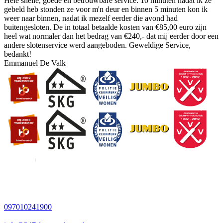
Hele snelle, goede en betrouwbare service. 10 minuten nadat ik ze
gebeld heb stonden ze voor m'n deur en binnen 5 minuten kon ik
weer naar binnen, nadat ik mezelf eerder die avond had
buitengesloten. De in totaal betaalde kosten van €85,00 euro zijn
heel wat normaler dan het bedrag van €240,- dat mij eerder door een
andere slotenservice werd aangeboden. Geweldige Service,
bedankt!
Emmanuel De Valk
097010241900