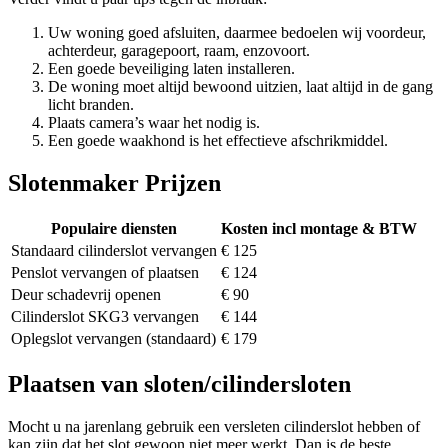
Uw woning goed afsluiten, daarmee bedoelen wij voordeur,
achterdeur, garagepoort, raam, enzovoort.
Een goede beveiliging laten installeren.
De woning moet altijd bewoond uitzien, laat altijd in de gang
licht branden.
Plaats camera’s waar het nodig is.
Een goede waakhond is het effectieve afschrikmiddel.
Slotenmaker Prijzen
Populaire diensten
Kosten incl montage & BTW
Standaard cilinderslot vervangen
€ 125
Penslot vervangen of plaatsen
€ 124
Deur schadevrij openen
€ 90
Cilinderslot SKG3 vervangen
€ 144
Oplegslot vervangen (standaard)
€ 179
Plaatsen van sloten/cilindersloten
Mocht u na jarenlang gebruik een versleten cilinderslot hebben of
kan zijn dat het slot gewoon niet meer werkt. Dan is de beste