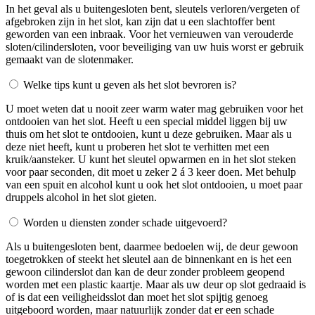
In het geval als u buitengesloten bent, sleutels verloren/vergeten of
afgebroken zijn in het slot, kan zijn dat u een slachtoffer bent
geworden van een inbraak. Voor het vernieuwen van verouderde
sloten/cilindersloten, voor beveiliging van uw huis worst er gebruik
gemaakt van de slotenmaker.
Welke tips kunt u geven als het slot bevroren is?
U moet weten dat u nooit zeer warm water mag gebruiken voor het
ontdooien van het slot. Heeft u een special middel liggen bij uw
thuis om het slot te ontdooien, kunt u deze gebruiken. Maar als u
deze niet heeft, kunt u proberen het slot te verhitten met een
kruik/aansteker. U kunt het sleutel opwarmen en in het slot steken
voor paar seconden, dit moet u zeker 2 á 3 keer doen. Met behulp
van een spuit en alcohol kunt u ook het slot ontdooien, u moet paar
druppels alcohol in het slot gieten.
Worden u diensten zonder schade uitgevoerd?
Als u buitengesloten bent, daarmee bedoelen wij, de deur gewoon
toegetrokken of steekt het sleutel aan de binnenkant en is het een
gewoon cilinderslot dan kan de deur zonder probleem geopend
worden met een plastic kaartje. Maar als uw deur op slot gedraaid is
of is dat een veiligheidsslot dan moet het slot spijtig genoeg
uitgeboord worden, maar natuurlijk zonder dat er een schade