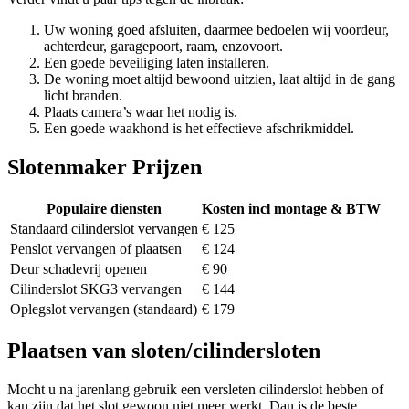
Uw woning goed afsluiten, daarmee bedoelen wij voordeur,
achterdeur, garagepoort, raam, enzovoort.
Een goede beveiliging laten installeren.
De woning moet altijd bewoond uitzien, laat altijd in de gang
licht branden.
Plaats camera’s waar het nodig is.
Een goede waakhond is het effectieve afschrikmiddel.
Slotenmaker Prijzen
Populaire diensten
Kosten incl montage & BTW
Standaard cilinderslot vervangen
€ 125
Penslot vervangen of plaatsen
€ 124
Deur schadevrij openen
€ 90
Cilinderslot SKG3 vervangen
€ 144
Oplegslot vervangen (standaard)
€ 179
Plaatsen van sloten/cilindersloten
Mocht u na jarenlang gebruik een versleten cilinderslot hebben of
kan zijn dat het slot gewoon niet meer werkt. Dan is de beste