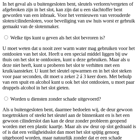
In het geval als u buitengesloten bent, sleutels verloren/vergeten of
afgebroken zijn in het slot, kan zijn dat u een slachtoffer bent
geworden van een inbraak. Voor het vernieuwen van verouderde
sloten/cilindersloten, voor beveiliging van uw huis worst er gebruik
gemaakt van de slotenmaker.
Welke tips kunt u geven als het slot bevroren is?
U moet weten dat u nooit zeer warm water mag gebruiken voor het
ontdooien van het slot. Heeft u een special middel liggen bij uw
thuis om het slot te ontdooien, kunt u deze gebruiken. Maar als u
deze niet heeft, kunt u proberen het slot te verhitten met een
kruik/aansteker. U kunt het sleutel opwarmen en in het slot steken
voor paar seconden, dit moet u zeker 2 á 3 keer doen. Met behulp
van een spuit en alcohol kunt u ook het slot ontdooien, u moet paar
druppels alcohol in het slot gieten.
Worden u diensten zonder schade uitgevoerd?
Als u buitengesloten bent, daarmee bedoelen wij, de deur gewoon
toegetrokken of steekt het sleutel aan de binnenkant en is het een
gewoon cilinderslot dan kan de deur zonder probleem geopend
worden met een plastic kaartje. Maar als uw deur op slot gedraaid is
of is dat een veiligheidsslot dan moet het slot spijtig genoeg
uitgeboord worden, maar natuurlijk zonder dat er een schade