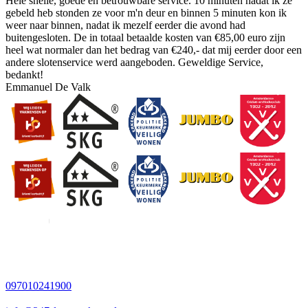
Hele snelle, goede en betrouwbare service. 10 minuten nadat ik ze
gebeld heb stonden ze voor m'n deur en binnen 5 minuten kon ik
weer naar binnen, nadat ik mezelf eerder die avond had
buitengesloten. De in totaal betaalde kosten van €85,00 euro zijn
heel wat normaler dan het bedrag van €240,- dat mij eerder door een
andere slotenservice werd aangeboden. Geweldige Service,
bedankt!
Emmanuel De Valk
097010241900