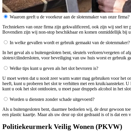
Waarom geeft u de voorkeur aan de slotenmaker van onze firma?
Techniekers van onze firma zijn gekwalificeerd, ook zijn wij snel ter 
Bovendien zijn wij non-stop beschikbaar en komen onmiddellijk bij u
In welke gevallen wordt er gebruik gemaakt van de slotenmaker?
In het geval als u buitengesloten bent, sleutels verloren/vergeten of 
sloten/cilindersloten, voor beveiliging van uw huis worst er gebruik 
Welke tips kunt u geven als het slot bevroren is?
U moet weten dat u nooit zeer warm water mag gebruiken voor het ontdo
heeft, kunt u proberen het slot te verhitten met een kruik/aansteker. 
kunt u ook het slot ontdooien, u moet paar druppels alcohol in het slot
Worden u diensten zonder schade uitgevoerd?
Als u buitengesloten bent, daarmee bedoelen wij, de deur gewoon toe
een plastic kaartje. Maar als uw deur op slot gedraaid is of is dat ee
Politiekeurmerk Veilig Wonen (PKVW)