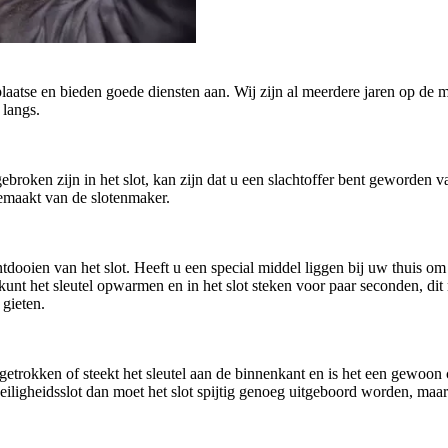
plaatse en bieden goede diensten aan. Wij zijn al meerdere jaren op de m
 langs.
afgebroken zijn in het slot, kan zijn dat u een slachtoffer bent geworde
gemaakt van de slotenmaker.
oien van het slot. Heeft u een special middel liggen bij uw thuis om h
U kunt het sleutel opwarmen en in het slot steken voor paar seconden, di
 gieten.
getrokken of steekt het sleutel aan de binnenkant en is het een gewoo
n veiligheidsslot dan moet het slot spijtig genoeg uitgeboord worden, ma