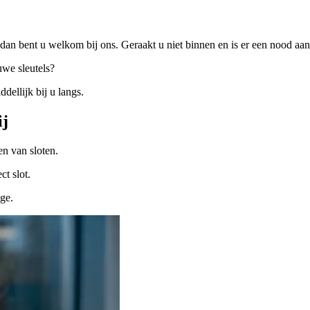
dan bent u welkom bij ons. Geraakt u niet binnen en is er een nood a
uwe sleutels?
ellijk bij u langs.
ij
n van sloten.
ct slot.
ige.