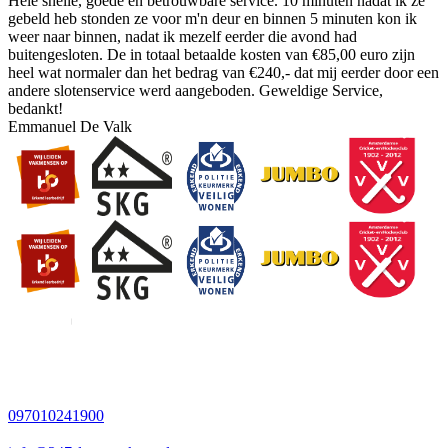
Hele snelle, goede en betrouwbare service. 10 minuten nadat ik ze
gebeld heb stonden ze voor m'n deur en binnen 5 minuten kon ik
weer naar binnen, nadat ik mezelf eerder die avond had
buitengesloten. De in totaal betaalde kosten van €85,00 euro zijn
heel wat normaler dan het bedrag van €240,- dat mij eerder door een
andere slotenservice werd aangeboden. Geweldige Service,
bedankt!
Emmanuel De Valk
097010241900