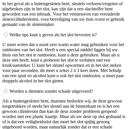
In het geval als u buitengesloten bent, sleutels verloren/vergeten of
afgebroken zijn in het slot, kan zijn dat u een slachtoffer bent
geworden van een inbraak. Voor het vernieuwen van verouderde
sloten/cilindersloten, voor beveiliging van uw huis worst er gebruik
gemaakt van de slotenmaker.
Welke tips kunt u geven als het slot bevroren is?
U moet weten dat u nooit zeer warm water mag gebruiken voor het
ontdooien van het slot. Heeft u een special middel liggen bij uw
thuis om het slot te ontdooien, kunt u deze gebruiken. Maar als u
deze niet heeft, kunt u proberen het slot te verhitten met een
kruik/aansteker. U kunt het sleutel opwarmen en in het slot steken
voor paar seconden, dit moet u zeker 2 á 3 keer doen. Met behulp
van een spuit en alcohol kunt u ook het slot ontdooien, u moet paar
druppels alcohol in het slot gieten.
Worden u diensten zonder schade uitgevoerd?
Als u buitengesloten bent, daarmee bedoelen wij, de deur gewoon
toegetrokken of steekt het sleutel aan de binnenkant en is het een
gewoon cilinderslot dan kan de deur zonder probleem geopend
worden met een plastic kaartje. Maar als uw deur op slot gedraaid is
of is dat een veiligheidsslot dan moet het slot spijtig genoeg
uitgeboord worden, maar natuurlijk zonder dat er een schade