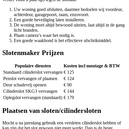
Uw woning goed afsluiten, daarmee bedoelen wij voordeur,
achterdeur, garagepoort, raam, enzovoort.
Een goede beveiliging laten installeren.
De woning moet altijd bewoond uitzien, laat altijd in de gang
licht branden.
Plaats camera’s waar het nodig is.
Een goede waakhond is het effectieve afschrikmiddel.
Slotenmaker Prijzen
Populaire diensten
Kosten incl montage & BTW
Standaard cilinderslot vervangen
€ 125
Penslot vervangen of plaatsen
€ 124
Deur schadevrij openen
€ 90
Cilinderslot SKG3 vervangen
€ 144
Oplegslot vervangen (standaard)
€ 179
Plaatsen van sloten/cilindersloten
Mocht u na jarenlang gebruik een versleten cilinderslot hebben of
kan zijn dat het slot gewoon niet meer werkt. Dan is de beste