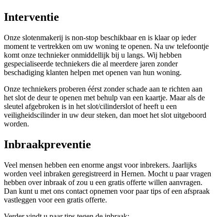
Interventie
Onze slotenmakerij is non-stop beschikbaar en is klaar op ieder
moment te vertrekken om uw woning te openen. Na uw telefoontje
komt onze technieker onmiddellijk bij u langs. Wij hebben
gespecialiseerde techniekers die al meerdere jaren zonder
beschadiging klanten helpen met openen van hun woning.
Onze techniekers proberen éérst zonder schade aan te richten aan
het slot de deur te openen met behulp van een kaartje. Maar als de
sleutel afgebroken is in het slot/cilinderslot of heeft u een
veiligheidscilinder in uw deur steken, dan moet het slot uitgeboord
worden.
Inbraakpreventie
Veel mensen hebben een enorme angst voor inbrekers. Jaarlijks
worden veel inbraken geregistreerd in Hernen. Mocht u paar vragen
hebben over inbraak of zou u een gratis offerte willen aanvragen.
Dan kunt u met ons contact opnemen voor paar tips of een afspraak
vastleggen voor een gratis offerte.
Verder vindt u paar tips tegen de inbraak: