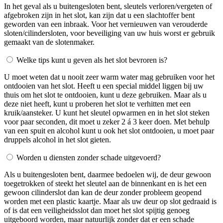
In het geval als u buitengesloten bent, sleutels verloren/vergeten of
afgebroken zijn in het slot, kan zijn dat u een slachtoffer bent
geworden van een inbraak. Voor het vernieuwen van verouderde
sloten/cilindersloten, voor beveiliging van uw huis worst er gebruik
gemaakt van de slotenmaker.
Welke tips kunt u geven als het slot bevroren is?
U moet weten dat u nooit zeer warm water mag gebruiken voor het
ontdooien van het slot. Heeft u een special middel liggen bij uw
thuis om het slot te ontdooien, kunt u deze gebruiken. Maar als u
deze niet heeft, kunt u proberen het slot te verhitten met een
kruik/aansteker. U kunt het sleutel opwarmen en in het slot steken
voor paar seconden, dit moet u zeker 2 á 3 keer doen. Met behulp
van een spuit en alcohol kunt u ook het slot ontdooien, u moet paar
druppels alcohol in het slot gieten.
Worden u diensten zonder schade uitgevoerd?
Als u buitengesloten bent, daarmee bedoelen wij, de deur gewoon
toegetrokken of steekt het sleutel aan de binnenkant en is het een
gewoon cilinderslot dan kan de deur zonder probleem geopend
worden met een plastic kaartje. Maar als uw deur op slot gedraaid is
of is dat een veiligheidsslot dan moet het slot spijtig genoeg
uitgeboord worden, maar natuurlijk zonder dat er een schade