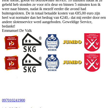
Hele snelle, goede en betrouwbare service. 10 minuten nadat ik ze
gebeld heb stonden ze voor m'n deur en binnen 5 minuten kon ik
weer naar binnen, nadat ik mezelf eerder die avond had
buitengesloten. De in totaal betaalde kosten van €85,00 euro zijn
heel wat normaler dan het bedrag van €240,- dat mij eerder door een
andere slotenservice werd aangeboden. Geweldige Service,
bedankt!
Emmanuel De Valk
097010241900