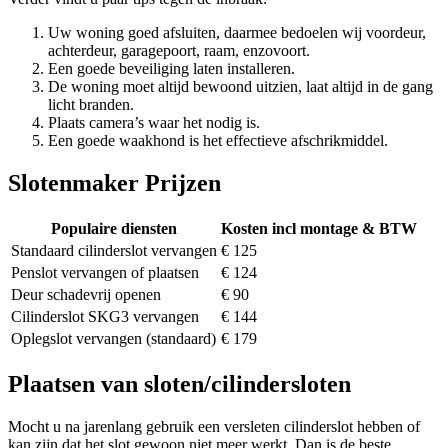
Uw woning goed afsluiten, daarmee bedoelen wij voordeur,
achterdeur, garagepoort, raam, enzovoort.
Een goede beveiliging laten installeren.
De woning moet altijd bewoond uitzien, laat altijd in de gang
licht branden.
Plaats camera’s waar het nodig is.
Een goede waakhond is het effectieve afschrikmiddel.
Slotenmaker Prijzen
Populaire diensten
Kosten incl montage & BTW
Standaard cilinderslot vervangen
€ 125
Penslot vervangen of plaatsen
€ 124
Deur schadevrij openen
€ 90
Cilinderslot SKG3 vervangen
€ 144
Oplegslot vervangen (standaard)
€ 179
Plaatsen van sloten/cilindersloten
Mocht u na jarenlang gebruik een versleten cilinderslot hebben of
kan zijn dat het slot gewoon niet meer werkt. Dan is de beste