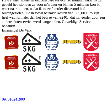
Hele snelle, goede en betrouwbare service. 10 minuten nadat ik ze
gebeld heb stonden ze voor m'n deur en binnen 5 minuten kon ik
weer naar binnen, nadat ik mezelf eerder die avond had
buitengesloten. De in totaal betaalde kosten van €85,00 euro zijn
heel wat normaler dan het bedrag van €240,- dat mij eerder door een
andere slotenservice werd aangeboden. Geweldige Service,
bedankt!
Emmanuel De Valk
097010241900