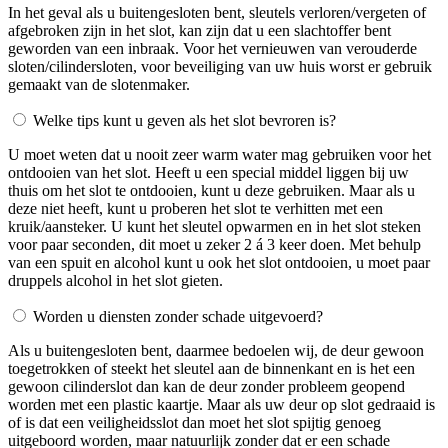
In het geval als u buitengesloten bent, sleutels verloren/vergeten of
afgebroken zijn in het slot, kan zijn dat u een slachtoffer bent
geworden van een inbraak. Voor het vernieuwen van verouderde
sloten/cilindersloten, voor beveiliging van uw huis worst er gebruik
gemaakt van de slotenmaker.
Welke tips kunt u geven als het slot bevroren is?
U moet weten dat u nooit zeer warm water mag gebruiken voor het
ontdooien van het slot. Heeft u een special middel liggen bij uw
thuis om het slot te ontdooien, kunt u deze gebruiken. Maar als u
deze niet heeft, kunt u proberen het slot te verhitten met een
kruik/aansteker. U kunt het sleutel opwarmen en in het slot steken
voor paar seconden, dit moet u zeker 2 á 3 keer doen. Met behulp
van een spuit en alcohol kunt u ook het slot ontdooien, u moet paar
druppels alcohol in het slot gieten.
Worden u diensten zonder schade uitgevoerd?
Als u buitengesloten bent, daarmee bedoelen wij, de deur gewoon
toegetrokken of steekt het sleutel aan de binnenkant en is het een
gewoon cilinderslot dan kan de deur zonder probleem geopend
worden met een plastic kaartje. Maar als uw deur op slot gedraaid is
of is dat een veiligheidsslot dan moet het slot spijtig genoeg
uitgeboord worden, maar natuurlijk zonder dat er een schade