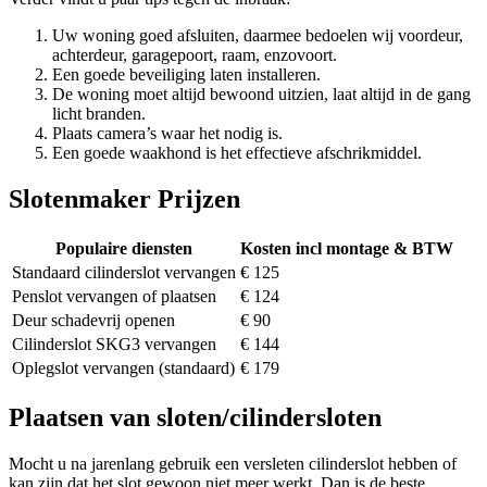
Uw woning goed afsluiten, daarmee bedoelen wij voordeur,
achterdeur, garagepoort, raam, enzovoort.
Een goede beveiliging laten installeren.
De woning moet altijd bewoond uitzien, laat altijd in de gang
licht branden.
Plaats camera’s waar het nodig is.
Een goede waakhond is het effectieve afschrikmiddel.
Slotenmaker Prijzen
Populaire diensten
Kosten incl montage & BTW
Standaard cilinderslot vervangen
€ 125
Penslot vervangen of plaatsen
€ 124
Deur schadevrij openen
€ 90
Cilinderslot SKG3 vervangen
€ 144
Oplegslot vervangen (standaard)
€ 179
Plaatsen van sloten/cilindersloten
Mocht u na jarenlang gebruik een versleten cilinderslot hebben of
kan zijn dat het slot gewoon niet meer werkt. Dan is de beste