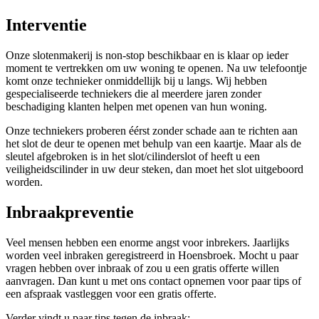
Interventie
Onze slotenmakerij is non-stop beschikbaar en is klaar op ieder
moment te vertrekken om uw woning te openen. Na uw telefoontje
komt onze technieker onmiddellijk bij u langs. Wij hebben
gespecialiseerde techniekers die al meerdere jaren zonder
beschadiging klanten helpen met openen van hun woning.
Onze techniekers proberen éérst zonder schade aan te richten aan
het slot de deur te openen met behulp van een kaartje. Maar als de
sleutel afgebroken is in het slot/cilinderslot of heeft u een
veiligheidscilinder in uw deur steken, dan moet het slot uitgeboord
worden.
Inbraakpreventie
Veel mensen hebben een enorme angst voor inbrekers. Jaarlijks
worden veel inbraken geregistreerd in Hoensbroek. Mocht u paar
vragen hebben over inbraak of zou u een gratis offerte willen
aanvragen. Dan kunt u met ons contact opnemen voor paar tips of
een afspraak vastleggen voor een gratis offerte.
Verder vindt u paar tips tegen de inbraak: