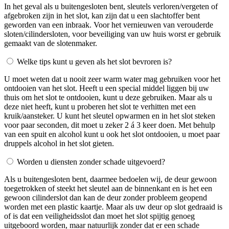
In het geval als u buitengesloten bent, sleutels verloren/vergeten of
afgebroken zijn in het slot, kan zijn dat u een slachtoffer bent
geworden van een inbraak. Voor het vernieuwen van verouderde
sloten/cilindersloten, voor beveiliging van uw huis worst er gebruik
gemaakt van de slotenmaker.
Welke tips kunt u geven als het slot bevroren is?
U moet weten dat u nooit zeer warm water mag gebruiken voor het
ontdooien van het slot. Heeft u een special middel liggen bij uw
thuis om het slot te ontdooien, kunt u deze gebruiken. Maar als u
deze niet heeft, kunt u proberen het slot te verhitten met een
kruik/aansteker. U kunt het sleutel opwarmen en in het slot steken
voor paar seconden, dit moet u zeker 2 á 3 keer doen. Met behulp
van een spuit en alcohol kunt u ook het slot ontdooien, u moet paar
druppels alcohol in het slot gieten.
Worden u diensten zonder schade uitgevoerd?
Als u buitengesloten bent, daarmee bedoelen wij, de deur gewoon
toegetrokken of steekt het sleutel aan de binnenkant en is het een
gewoon cilinderslot dan kan de deur zonder probleem geopend
worden met een plastic kaartje. Maar als uw deur op slot gedraaid is
of is dat een veiligheidsslot dan moet het slot spijtig genoeg
uitgeboord worden, maar natuurlijk zonder dat er een schade