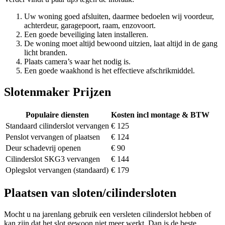
Uw woning goed afsluiten, daarmee bedoelen wij voordeur,
achterdeur, garagepoort, raam, enzovoort.
Een goede beveiliging laten installeren.
De woning moet altijd bewoond uitzien, laat altijd in de gang
licht branden.
Plaats camera’s waar het nodig is.
Een goede waakhond is het effectieve afschrikmiddel.
Slotenmaker Prijzen
Populaire diensten
Kosten incl montage & BTW
Standaard cilinderslot vervangen
€ 125
Penslot vervangen of plaatsen
€ 124
Deur schadevrij openen
€ 90
Cilinderslot SKG3 vervangen
€ 144
Oplegslot vervangen (standaard)
€ 179
Plaatsen van sloten/cilindersloten
Mocht u na jarenlang gebruik een versleten cilinderslot hebben of
kan zijn dat het slot gewoon niet meer werkt. Dan is de beste