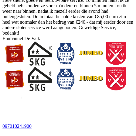
Hele snelle, goede en betrouwbare service. 10 minuten nadat ik ze
gebeld heb stonden ze voor m'n deur en binnen 5 minuten kon ik
weer naar binnen, nadat ik mezelf eerder die avond had
buitengesloten. De in totaal betaalde kosten van €85,00 euro zijn
heel wat normaler dan het bedrag van €240,- dat mij eerder door een
andere slotenservice werd aangeboden. Geweldige Service,
bedankt!
Emmanuel De Valk
097010241900