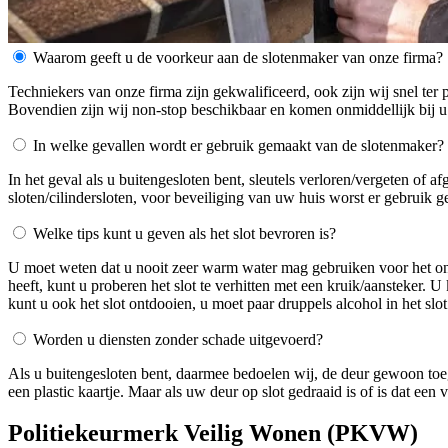
Waarom geeft u de voorkeur aan de slotenmaker van onze firma?
Techniekers van onze firma zijn gekwalificeerd, ook zijn wij snel ter 
Bovendien zijn wij non-stop beschikbaar en komen onmiddellijk bij u
In welke gevallen wordt er gebruik gemaakt van de slotenmaker?
In het geval als u buitengesloten bent, sleutels verloren/vergeten of 
sloten/cilindersloten, voor beveiliging van uw huis worst er gebruik 
Welke tips kunt u geven als het slot bevroren is?
U moet weten dat u nooit zeer warm water mag gebruiken voor het ontdo
heeft, kunt u proberen het slot te verhitten met een kruik/aansteker. 
kunt u ook het slot ontdooien, u moet paar druppels alcohol in het slot
Worden u diensten zonder schade uitgevoerd?
Als u buitengesloten bent, daarmee bedoelen wij, de deur gewoon toe
een plastic kaartje. Maar als uw deur op slot gedraaid is of is dat ee
Politiekeurmerk Veilig Wonen (PKVW)