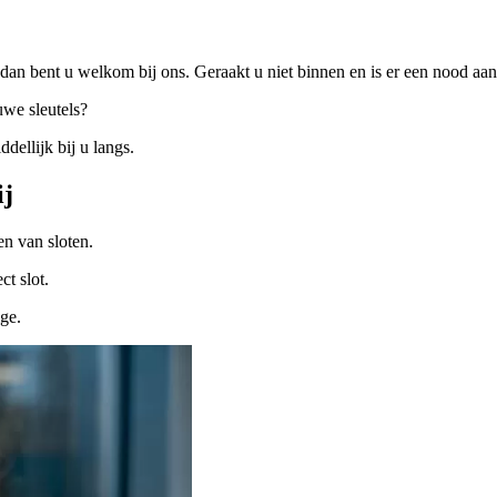
dan bent u welkom bij ons. Geraakt u niet binnen en is er een nood a
uwe sleutels?
ellijk bij u langs.
ij
n van sloten.
ct slot.
ige.