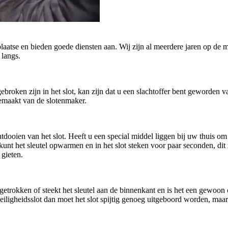
plaatse en bieden goede diensten aan. Wij zijn al meerdere jaren op de m
 langs.
afgebroken zijn in het slot, kan zijn dat u een slachtoffer bent geworde
gemaakt van de slotenmaker.
oien van het slot. Heeft u een special middel liggen bij uw thuis om h
U kunt het sleutel opwarmen en in het slot steken voor paar seconden, di
 gieten.
getrokken of steekt het sleutel aan de binnenkant en is het een gewoo
n veiligheidsslot dan moet het slot spijtig genoeg uitgeboord worden, ma