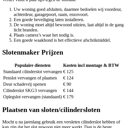
Uw woning goed afsluiten, daarmee bedoelen wij voordeur,
achterdeur, garagepoort, raam, enzovoort.
Een goede beveiliging laten installeren.
De woning moet altijd bewoond uitzien, laat altijd in de gang
licht branden.
Plaats camera’s waar het nodig is.
Een goede waakhond is het effectieve afschrikmiddel.
Slotenmaker Prijzen
Populaire diensten
Kosten incl montage & BTW
Standaard cilinderslot vervangen
€ 125
Penslot vervangen of plaatsen
€ 124
Deur schadevrij openen
€ 90
Cilinderslot SKG3 vervangen
€ 144
Oplegslot vervangen (standaard)
€ 179
Plaatsen van sloten/cilindersloten
Mocht u na jarenlang gebruik een versleten cilinderslot hebben of
kan zijn dat het slot gewoon niet meer werkt. Dan is de beste