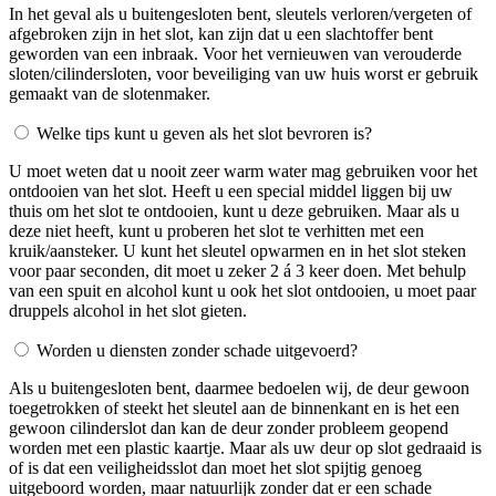
In het geval als u buitengesloten bent, sleutels verloren/vergeten of
afgebroken zijn in het slot, kan zijn dat u een slachtoffer bent
geworden van een inbraak. Voor het vernieuwen van verouderde
sloten/cilindersloten, voor beveiliging van uw huis worst er gebruik
gemaakt van de slotenmaker.
Welke tips kunt u geven als het slot bevroren is?
U moet weten dat u nooit zeer warm water mag gebruiken voor het
ontdooien van het slot. Heeft u een special middel liggen bij uw
thuis om het slot te ontdooien, kunt u deze gebruiken. Maar als u
deze niet heeft, kunt u proberen het slot te verhitten met een
kruik/aansteker. U kunt het sleutel opwarmen en in het slot steken
voor paar seconden, dit moet u zeker 2 á 3 keer doen. Met behulp
van een spuit en alcohol kunt u ook het slot ontdooien, u moet paar
druppels alcohol in het slot gieten.
Worden u diensten zonder schade uitgevoerd?
Als u buitengesloten bent, daarmee bedoelen wij, de deur gewoon
toegetrokken of steekt het sleutel aan de binnenkant en is het een
gewoon cilinderslot dan kan de deur zonder probleem geopend
worden met een plastic kaartje. Maar als uw deur op slot gedraaid is
of is dat een veiligheidsslot dan moet het slot spijtig genoeg
uitgeboord worden, maar natuurlijk zonder dat er een schade