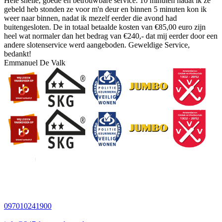
Hele snelle, goede en betrouwbare service. 10 minuten nadat ik ze
gebeld heb stonden ze voor m'n deur en binnen 5 minuten kon ik
weer naar binnen, nadat ik mezelf eerder die avond had
buitengesloten. De in totaal betaalde kosten van €85,00 euro zijn
heel wat normaler dan het bedrag van €240,- dat mij eerder door een
andere slotenservice werd aangeboden. Geweldige Service,
bedankt!
Emmanuel De Valk
097010241900